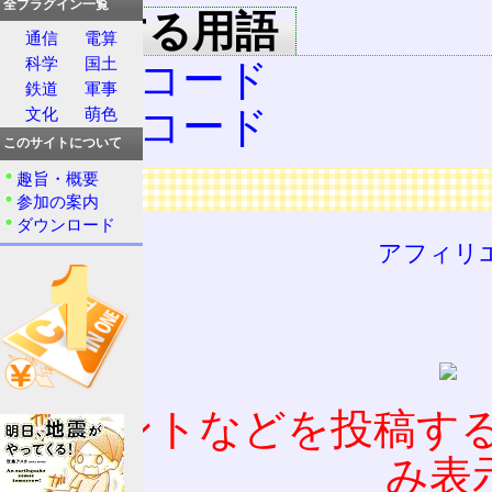
全プラグイン一覧
関連する用語
通信
電算
科学
国土
LPレコード
鉄道
軍事
EPレコード
文化
萌色
このサイトについて
趣旨・概要
広告
参加の案内
ダウンロード
アフィリ
コメントなどを投稿す
み表