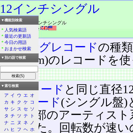
12インチシングル
▼機能別検索
読み：じゅうにインチシングル
外語：
12inch single
人気検索語
品詞：名詞
最近の更新語
今日の用語
アナログレコード
の種類
おまかせ検索
(30.48cm)のレコー
▼別の語で検索
概要
LPレコード
と同じ直径12
▼索引検索
ア
イ
ウ
エ
オ
EPレコード
(シングル盤
カ
キ
ク
ケ
コ
サ
シ
ス
セ
ソ
る。一部のアーティスト
タ
チ
ツ
テ
ト
ナ
ニ
ヌ
ネ
ノ
していた。回転数が速い
ハ
ヒ
フ
ヘ
ホ