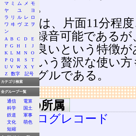
マ
ミ
ム
メ
モ
だった。
ヤ
ユ
ヨ
ラ
リ
ル
レ
ロ
計算上は、片面11分程度
ワ
ヰ
ヴ
ヱ
ヲ
ン
度まで録音可能であるが
A
B
C
D
E
が音が良いという特徴が
F
G
H
I
J
K
L
M
N
O
れるという贅沢な使い方
P
Q
R
S
T
U
V
W
X
Y
チシングルである。
Z
数字
記号
カテゴリ検索
リンク
全グループ一覧
通信
電算
用語の所属
科学
国土
アナログレコード
鉄道
軍事
文化
萌色
12
短縮