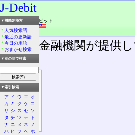
J-Debit
読み：ジェイ・デビット
▼機能別検索
外語：
J-Debit
人気検索語
品詞：名詞
最近の更新語
日本で金融機関が提供し
今日の用語
おまかせ検索
ビス。
▼別の語で検索
目次
概要
▼索引検索
特徴
ア
イ
ウ
エ
オ
内容
カ
キ
ク
ケ
コ
限度額
サ
シ
ス
セ
ソ
ポイント
タ
チ
ツ
テ
ト
ナ
ニ
ヌ
ネ
ノ
弱点
ハ
ヒ
フ
ヘ
ホ