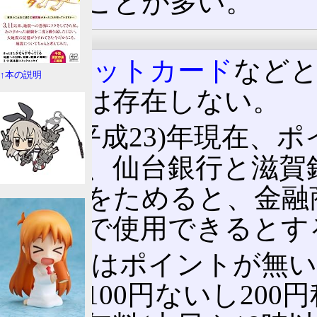
されることが多い。
ポイント
クレジットカード
など
↑本の説明
ービスは存在しない。
2011(平成23)年現在
るのは、仙台銀行と滋賀
イントをためると、金融
引などで使用できるとす
他行ではポイントが無い
あたり100円ないし200