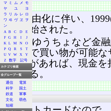
マ
ミ
ム
メ
モ
概要
ヤ
ユ
ヨ
ラ
リ
ル
レ
ロ
金融自由化に伴い、1999(
ワ
ヰ
ヴ
ヱ
ヲ
ン
スが開始された。
A
B
C
D
E
F
G
H
I
J
銀行やゆうちょなど金融
K
L
M
N
O
P
Q
R
S
T
カード
で買い物が可能な
U
V
W
X
Y
預貯金があれば、現金を
Z
数字
記号
カテゴリ検索
能である。
全グループ一覧
通信
電算
特徴
科学
国土
鉄道
軍事
内容
文化
萌色
短縮
デビットカードなので、