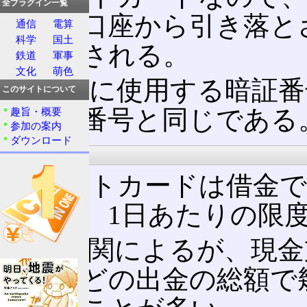
全プラグイン一覧
機関の口座から引き落と
通信
電算
科学
国土
に入金される。
鉄道
軍事
文化
萌色
その際に使用する暗証番
このサイトについて
の暗証番号と同じである
趣旨・概要
参加の案内
ダウンロード
限度額
デビットカードは借金で
と同様、1日あたりの限
金融機関によるが、現金
支払などの出金の総額で