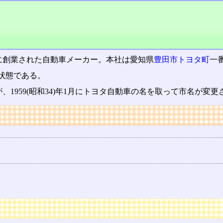
)年に創業された自動車メーカー。本社は愛知県
豊田市
トヨタ町
一
状態である。
1959(昭和34)年1月にトヨタ自動車の名を取って市名が変更