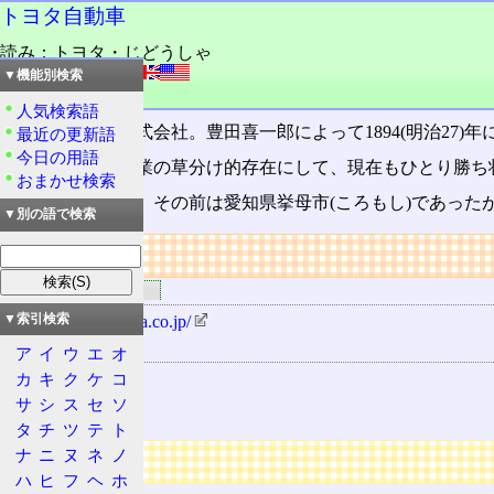
トヨタ自動車
読み：トヨタ・じどうしゃ
外語：
TOYOTA
▼機能別検索
品詞：会社名
人気検索語
トヨタ自動車株式会社。豊田喜一郎によって1894(明治27
最近の更新語
今日の用語
日本の自動車産業の草分け的存在にして、現在もひとり勝ち
おまかせ検索
愛知県豊田市は、その前は愛知県挙母市(ころもし)であったが、
▼別の語で検索
リンク
関連するリンク
http://www.toyota.co.jp/
▼索引検索
関連する地理
ア
イ
ウ
エ
オ
カ
キ
ク
ケ
コ
豊田市
サ
シ
ス
セ
ソ
トヨタ町
タ
チ
ツ
テ
ト
ナ
ニ
ヌ
ネ
ノ
広告
ハ
ヒ
フ
ヘ
ホ