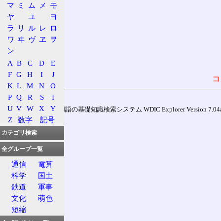
マ
ミ
ム
メ
モ
ヤ
ユ
ヨ
ラ
リ
ル
レ
ロ
ワ
ヰ
ヴ
ヱ
ヲ
ン
A
B
C
D
E
F
G
H
I
J
コ
K
L
M
N
O
P
Q
R
S
T
U
V
W
X
Y
通信用語の基礎知識検索システム WDIC Explorer Version 7.04a (
Z
数字
記号
カテゴリ検索
全グループ一覧
通信
電算
科学
国土
鉄道
軍事
文化
萌色
短縮