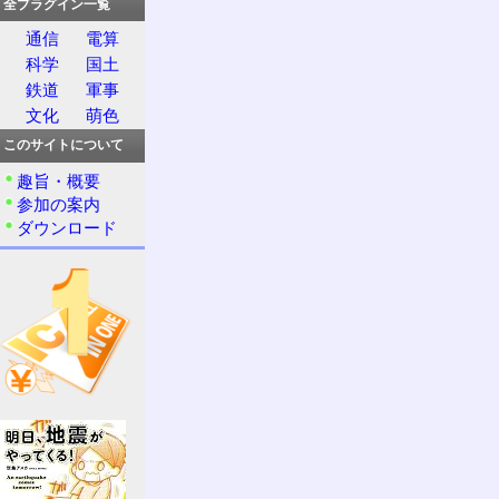
全プラグイン一覧
通信
電算
科学
国土
鉄道
軍事
文化
萌色
このサイトについて
趣旨・概要
参加の案内
ダウンロード