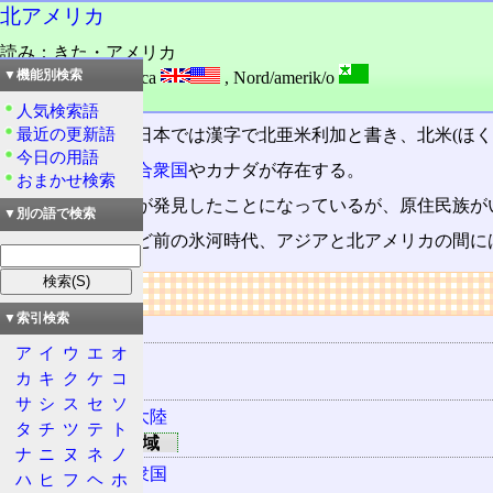
北アメリカ
読み：きた・アメリカ
外語：
North America
,
Nord/amerik/o
▼機能別検索
品詞：その他地名
人気検索語
最近の更新語
六大州
の一つ。日本では漢字で北亜米利加と書き、北米(ほく
今日の用語
現在は
アメリカ合衆国
やカナダが存在する。
おまかせ検索
一応コロンブスが発見したことになっているが、原住民族が
▼別の語で検索
今から一万年ほど前の氷河時代、アジアと北アメリカの間に
リンク
▼索引検索
用語の所属
ア
イ
ウ
エ
オ
六大州
カ
キ
ク
ケ
コ
該当する地域
サ
シ
ス
セ
ソ
北アメリカ大陸
タ
チ
ツ
テ
ト
存在する国や地域
ナ
ニ
ヌ
ネ
ノ
アメリカ合衆国
ハ
ヒ
フ
ヘ
ホ