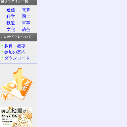
全プラグイン一覧
通信
電算
科学
国土
鉄道
軍事
文化
萌色
このサイトについて
趣旨・概要
参加の案内
ダウンロード