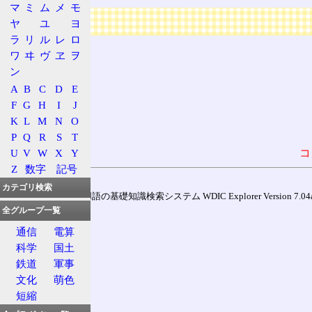
マ
ミ
ム
メ
モ
広告
ヤ
ユ
ヨ
ラ
リ
ル
レ
ロ
ワ
ヰ
ヴ
ヱ
ヲ
ン
A
B
C
D
E
F
G
H
I
J
K
L
M
N
O
P
Q
R
S
T
U
V
W
X
Y
コ
Z
数字
記号
カテゴリ検索
通信用語の基礎知識検索システム WDIC Explorer Version 7.04a (
全グループ一覧
通信
電算
科学
国土
鉄道
軍事
文化
萌色
短縮