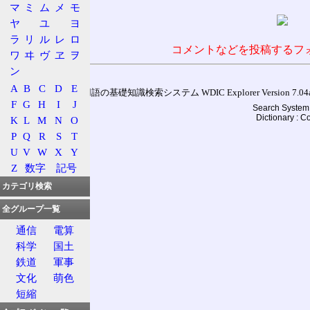
マ
ミ
ム
メ
モ
ヤ
ユ
ヨ
ラ
リ
ル
レ
ロ
コメントなどを投稿するフ
ワ
ヰ
ヴ
ヱ
ヲ
ン
A
B
C
D
E
通信用語の基礎知識検索システム WDIC Explorer Version 7.04a (
F
G
H
I
J
Search System 
Dictionary : 
K
L
M
N
O
P
Q
R
S
T
U
V
W
X
Y
Z
数字
記号
カテゴリ検索
全グループ一覧
通信
電算
科学
国土
鉄道
軍事
文化
萌色
短縮