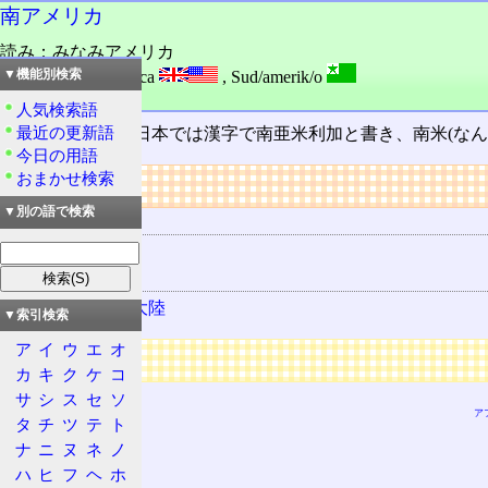
南アメリカ
読み：みなみアメリカ
外語：
South America
,
Sud/amerik/o
▼機能別検索
品詞：その他地名
人気検索語
最近の更新語
六大州
の一つ。日本では漢字で南亜米利加と書き、南米(なん
今日の用語
おまかせ検索
リンク
▼別の語で検索
用語の所属
六大州
該当する地域
南アメリカ大陸
▼索引検索
ア
イ
ウ
エ
オ
広告
カ
キ
ク
ケ
コ
サ
シ
ス
セ
ソ
ア
タ
チ
ツ
テ
ト
ナ
ニ
ヌ
ネ
ノ
ハ
ヒ
フ
ヘ
ホ