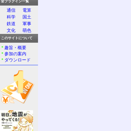
全プラグイン一覧
通信
電算
科学
国土
鉄道
軍事
文化
萌色
このサイトについて
趣旨・概要
参加の案内
ダウンロード