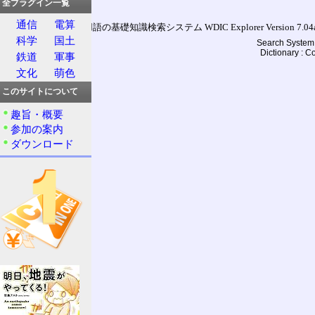
全プラグイン一覧
通信
電算
通信用語の基礎知識検索システム WDIC Explorer Version 7.04a (
科学
国土
Search System 
Dictionary : 
鉄道
軍事
文化
萌色
このサイトについて
趣旨・概要
参加の案内
ダウンロード