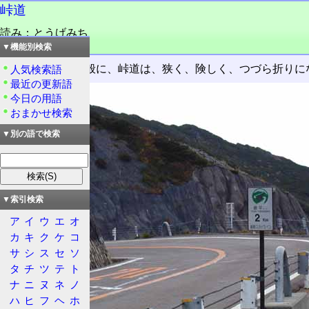
峠道
読み：とうげみち
品詞：名詞
▼機能別検索
峠
のある道。一般に、峠道は、狭く、険しく、つづら折りに
人気検索語
最近の更新語
今日の用語
おまかせ検索
▼別の語で検索
▼索引検索
ア
イ
ウ
エ
オ
カ
キ
ク
ケ
コ
サ
シ
ス
セ
ソ
タ
チ
ツ
テ
ト
ナ
ニ
ヌ
ネ
ノ
ハ
ヒ
フ
ヘ
ホ