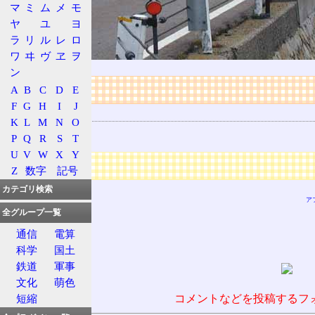
マ
ミ
ム
メ
モ
ヤ
ユ
ヨ
ラ
リ
ル
レ
ロ
ワ
ヰ
ヴ
ヱ
ヲ
ン
リンク
A
B
C
D
E
F
G
H
I
J
関連する用語
K
L
M
N
O
峠
P
Q
R
S
T
U
V
W
X
Y
広告
Z
数字
記号
カテゴリ検索
ア
全グループ一覧
通信
電算
科学
国土
鉄道
軍事
文化
萌色
コメントなどを投稿するフ
短縮