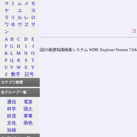
マ
ミ
ム
メ
モ
ヤ
ユ
ヨ
ラ
リ
ル
レ
ロ
ワ
ヰ
ヴ
ヱ
ヲ
コ
ン
A
B
C
D
E
F
G
H
I
J
通信用語の基礎知識検索システム WDIC Explorer Version 7.04a (
K
L
M
N
O
P
Q
R
S
T
U
V
W
X
Y
Z
数字
記号
カテゴリ検索
全グループ一覧
通信
電算
科学
国土
鉄道
軍事
文化
萌色
短縮