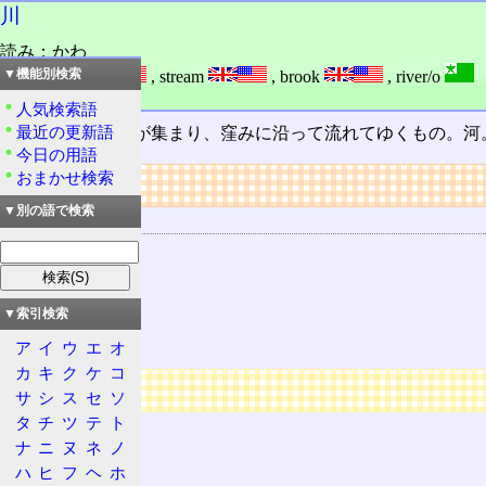
川
読み：かわ
外語：
river
,
stream
,
brook
,
river/o
▼機能別検索
品詞：名詞
人気検索語
最近の更新語
地表の窪みに
水
が集まり、窪みに沿って流れてゆくもの。河
今日の用語
おまかせ検索
リンク
▼別の語で検索
関連する用語
河川
林
森
▼索引検索
海
ア
イ
ウ
エ
オ
カ
キ
ク
ケ
コ
広告
サ
シ
ス
セ
ソ
タ
チ
ツ
テ
ト
ナ
ニ
ヌ
ネ
ノ
ハ
ヒ
フ
ヘ
ホ