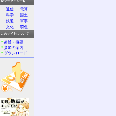
全プラグイン一覧
通信
電算
科学
国土
鉄道
軍事
文化
萌色
このサイトについて
趣旨・概要
参加の案内
ダウンロード