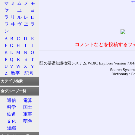
マ
ミ
ム
メ
モ
ア
ヤ
ユ
ヨ
ラ
リ
ル
レ
ロ
ワ
ヰ
ヴ
ヱ
ヲ
ン
A
B
C
D
E
コメントなどを投稿するフ
F
G
H
I
J
K
L
M
N
O
P
Q
R
S
T
通信用語の基礎知識検索システム WDIC Explorer Version 7.04a (
U
V
W
X
Y
Search System 
Z
数字
記号
Dictionary : 
カテゴリ検索
全グループ一覧
通信
電算
科学
国土
鉄道
軍事
文化
萌色
短縮