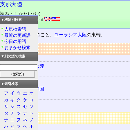
支那大陸
読み：しなたいりく
外語：
China continent
▼機能別検索
品詞：その他地名
人気検索語
支那
のある
大陸
のこと。
ユーラシア大陸
の東端。
最近の更新語
今日の用語
リンク
おまかせ検索
▼別の語で検索
所属する地域
ユーラシア大陸
存在した国家
中華民国
▼索引検索
中華人民共和国
ア
イ
ウ
エ
オ
関連する地理
カ
キ
ク
ケ
コ
支那
サ
シ
ス
セ
ソ
タ
チ
ツ
テ
ト
広告
ナ
ニ
ヌ
ネ
ノ
ハ
ヒ
フ
ヘ
ホ