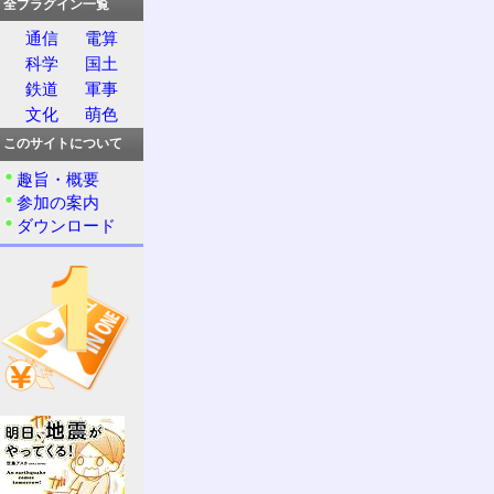
全プラグイン一覧
通信
電算
科学
国土
鉄道
軍事
文化
萌色
このサイトについて
趣旨・概要
参加の案内
ダウンロード