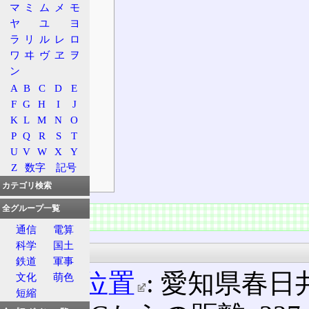
マ
ミ
ム
メ
モ
接続路線名
ヤ
ユ
ヨ
出口案内標識
ラ
リ
ル
レ
ロ
沿革
ワ
ヰ
ヴ
ヱ
ヲ
料金所
ン
入口
A
B
C
D
E
出口
F
G
H
I
J
K
L
M
N
O
特徴
P
Q
R
S
T
構造
U
V
W
X
Y
周辺地理
Z
数字
記号
前後の施設
カテゴリ検索
全グループ一覧
概要
通信
電算
科学
国土
所在地
鉄道
軍事
概略位置
: 愛知県春日
文化
萌色
短縮