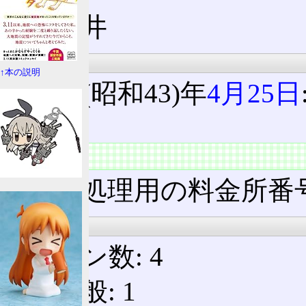
春日井
沿革
↑本の説明
1968(昭和43)年
4月25日
日)
料金所
電算処理用の料金所番号: 
入口
レーン数: 4
一般: 1