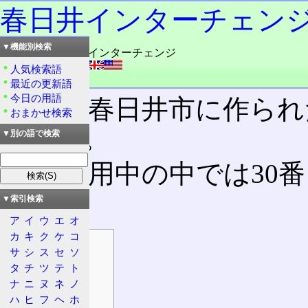
春日井インターチェン
▼機能別検索
読み：かすがい・インターチェンジ
外語：
Kasugai IC
人気検索語
品詞：その他地名
最近の更新語
今日の用語
愛知県春日井市に作られ
おまかせ検索
ェンジ
。
▼別の語で検索
現在供用中の中では30
る。
▼索引検索
ア
イ
ウ
エ
オ
カ
キ
ク
ケ
コ
目次
サ
シ
ス
セ
ソ
概要
タ
チ
ツ
テ
ト
所在地
ナ
ニ
ヌ
ネ
ノ
所属路線名
ハ
ヒ
フ
ヘ
ホ