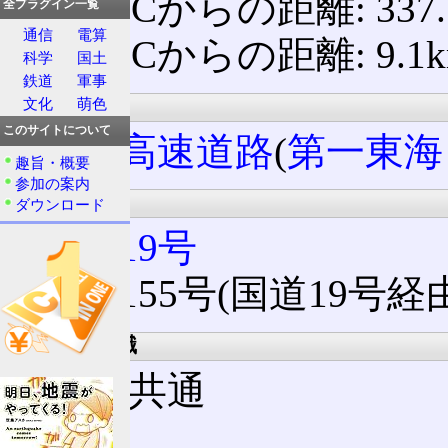
東京ICからの距離: 337.
全プラグイン一覧
通信
電算
小牧ICからの距離: 9.1
科学
国土
鉄道
軍事
所属路線名
文化
萌色
このサイトについて
東名高速道路
(
第一東海
趣旨・概要
参加の案内
接続路線名
ダウンロード
国道19号
国道155号(国道19号経由;
出口案内標識
上下線共通
R19