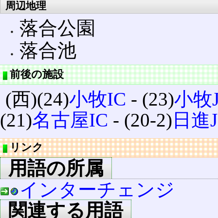
周辺地理
落合公園
落合池
前後の施設
(西)(24)
小牧IC
‐ (23)
小牧J
(21)
名古屋IC
‐ (20-2)
日進J
リンク
用語の所属
インターチェンジ
関連する用語