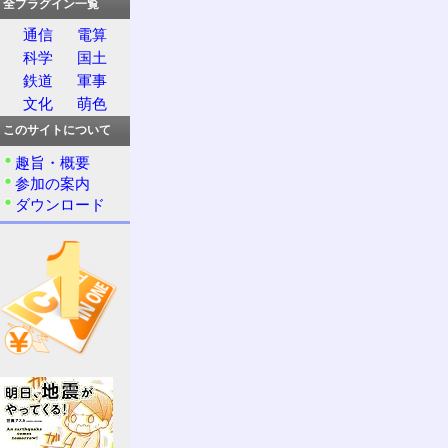
全プラグイン一覧
通信
電算
科学
国土
鉄道
軍事
文化
萌色
このサイトについて
趣旨・概要
参加の案内
ダウンロード