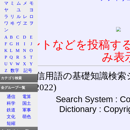
マ
ミ
ム
メ
モ
ヤ
ユ
ヨ
ラ
リ
ル
レ
ロ
ワ
ヰ
ヴ
ヱ
ヲ
ン
A
B
C
D
E
コメントなどを投稿す
F
G
H
I
J
K
L
M
N
O
み表
P
Q
R
S
T
U
V
W
X
Y
Z
数字
記号
通信用語の基礎知識検索システム W
カテゴリ検索
(27-May-2022)
全グループ一覧
通信
電算
Search System : Co
科学
国土
Dictionary : Copyr
鉄道
軍事
文化
萌色
短縮