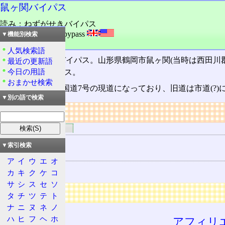
鼠ヶ関バイパス
読み：ねずがせきバイパス
外語：
Nezugaseki bypass
▼機能別検索
品詞：固有名詞
人気検索語
国道7号
鼠ヶ関バイパス。山形県鶴岡市鼠ヶ関(当時は西田川
最近の更新語
今日の用語
に作られたバイパス。
おまかせ検索
現在はこちらが国道7号の現道になっており、旧道は市道(?)
▼別の語で検索
リンク
関連するリンク
周辺地図
▼索引検索
道路の所属
ア
イ
ウ
エ
オ
国道7号
カ
キ
ク
ケ
コ
サ
シ
ス
セ
ソ
広告
タ
チ
ツ
テ
ト
ナ
ニ
ヌ
ネ
ノ
ハ
ヒ
フ
ヘ
ホ
アフィリ