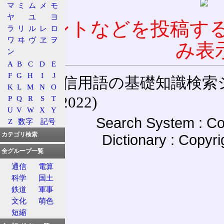
マ
ミ
ム
メ
モ
ヤ
ユ
ヨ
コメントなどを投稿す
ラ
リ
ル
レ
ロ
ワ
ヰ
ヴ
ヱ
ヲ
み表
ン
A
B
C
D
E
F
G
H
I
J
通信用語の基礎知識検索システム W
K
L
M
N
O
(27-May-2022)
P
Q
R
S
T
U
V
W
X
Y
Search System : Co
Z
数字
記号
カテゴリ検索
Dictionary : Copyr
全グループ一覧
通信
電算
科学
国土
鉄道
軍事
文化
萌色
短縮