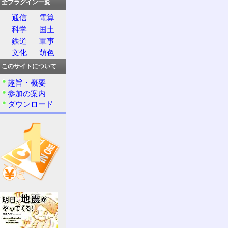
全プラグイン一覧
通信
電算
科学
国土
鉄道
軍事
文化
萌色
このサイトについて
趣旨・概要
参加の案内
ダウンロード