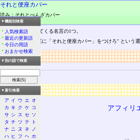
それと便座カバー
読み：それとべんざカバー
品詞：名詞
▼機能別検索
CLANNAD
に出てくる名言の1つ。
人気検索語
最近の更新語
春原陽平に "語尾に「それと便座カバー」をつけろ" とい
今日の用語
おまかせ検索
リンク
▼別の語で検索
関連する用語
CLANNAD
広告
▼索引検索
ア
イ
ウ
エ
オ
アフィリ
カ
キ
ク
ケ
コ
サ
シ
ス
セ
ソ
タ
チ
ツ
テ
ト
ナ
ニ
ヌ
ネ
ノ
ハ
ヒ
フ
ヘ
ホ