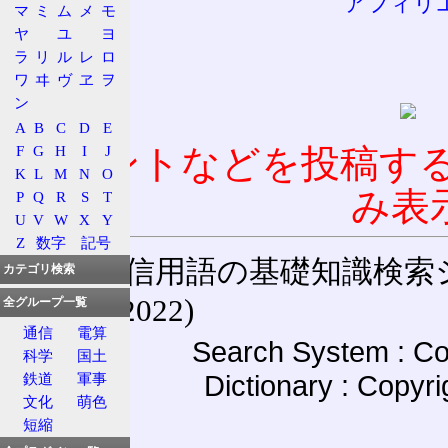
アフィリ
マ
ミ
ム
メ
モ
ヤ
ユ
ヨ
ラ
リ
ル
レ
ロ
ワ
ヰ
ヴ
ヱ
ヲ
ン
A
B
C
D
E
F
G
H
I
J
コメントなどを投稿す
K
L
M
N
O
み表
P
Q
R
S
T
U
V
W
X
Y
Z
数字
記号
通信用語の基礎知識検索システム W
カテゴリ検索
(27-May-2022)
全グループ一覧
通信
電算
Search System : Co
科学
国土
Dictionary : Copyr
鉄道
軍事
文化
萌色
短縮