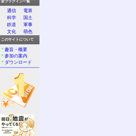
全プラグイン一覧
通信
電算
科学
国土
鉄道
軍事
文化
萌色
このサイトについて
趣旨・概要
参加の案内
ダウンロード