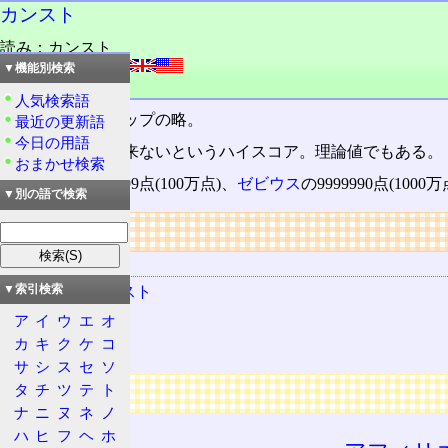
カンスト
読み：カンスト
外語：
counter stop
▼機能別検索
品詞：さ変名詞
人気検索語
カウンターストップの略。
最近の更新語
今日の用語
これ以上表示出来ないというハイスコア。理論値でもある。
おまかせ検索
テトリス
の999999点(100万点)、
ゼビウス
の9999990点(100
▼別の語で検索
リンク
関連する用語
スコアカンスト
▼索引検索
テトリス
ア
イ
ウ
エ
オ
カ
キ
ク
ケ
コ
ゼビウス
サ
シ
ス
セ
ソ
広告
タ
チ
ツ
テ
ト
ナ
ニ
ヌ
ネ
ノ
ハ
ヒ
フ
ヘ
ホ