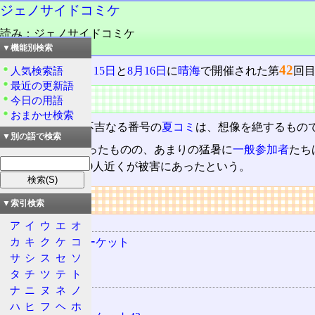
ジェノサイドコミケ
読み：ジェノサイドコミケ
品詞：名詞
▼機能別検索
42
1992(平成4)年
8月15日
と
8月16日
に
晴海
で開催された第
回
人気検索語
最近の更新語
概要
今日の用語
おまかせ検索
「
C42
」、その不吉なる番号の
夏コミ
は、想像を絶するもの
▼別の語で検索
死人こそ出なかったものの、あまりの猛暑に
一般参加者
たち
る。一説には1,000人近くが被害にあったという。
リンク
▼索引検索
用語の所属
ア
イ
ウ
エ
オ
カ
キ
ク
ケ
コ
コミックマーケット
サ
シ
ス
セ
ソ
夏コミ
タ
チ
ツ
テ
ト
関連する用語
ナ
ニ
ヌ
ネ
ノ
晴海
ハ
ヒ
フ
ヘ
ホ