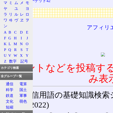
コミックマーケット42
マ
ミ
ム
メ
モ
ヤ
ユ
ヨ
広告
ラ
リ
ル
レ
ロ
ワ
ヰ
ヴ
ヱ
ヲ
ン
アフィリ
A
B
C
D
E
F
G
H
I
J
K
L
M
N
O
P
Q
R
S
T
U
V
W
X
Y
Z
数字
記号
コメントなどを投稿す
カテゴリ検索
み表
全グループ一覧
通信
電算
科学
国土
通信用語の基礎知識検索システム W
鉄道
軍事
文化
萌色
(27-May-2022)
短縮