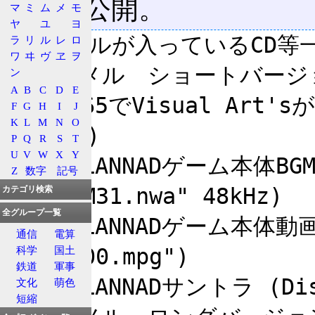
のが初公開。
マ
ミ
ム
メ
モ
ヤ
ユ
ヨ
メグメルが入っているCD等一
ラ
リ
ル
レ
ロ
ワ
ヰ
ヴ
ヱ
ヲ
●メグメル　ショートバージョ
ン
A
B
C
D
E
  ・C65でVisual Art'sが配布した "視覚芸術" (OPムービ
F
G
H
I
J
K
L
M
N
O
ー同梱)

P
Q
R
S
T
U
V
W
X
Y
  ・CLANNADゲーム本体BGMデータ (BGMフォルダー
Z
数字
記号
の"BGM31.nwa" 48kHz)

カテゴリ検索
全グループ一覧
  ・CLANNADゲーム本体動画データ (MOVフォルダー
通信
電算
の"op00.mpg")

科学
国土
鉄道
軍事
  ・CLANNADサントラ (Disc3 - 10トラック目)

文化
萌色
短縮