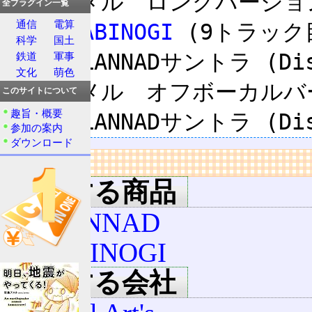
●メグメル　ロングバージョン
全プラグイン一覧
通信
電算
  ・
MABINOGI
 (9トラック目
科学
国土
  ・CLANNADサントラ (Disc1 - 3トラック目)

鉄道
軍事
文化
萌色
●メグメル　オフボーカルバ
このサイトについて
趣旨・概要
参加の案内
ダウンロード
リンク
関連する商品
CLANNAD
MABINOGI
関連する会社