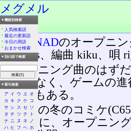
メグメル
▼機能別検索
読み：メグメル
品詞：固有名詞
人気検索語
最近の更新語
CLANNAD
のオープニング
今日の用語
おまかせ検索
enfonius、編曲 kiku、唄 r
▼別の語で検索
オープニング曲のはずだ
けでもなく、ゲームの進
▼索引検索
い場合もある。
ア
イ
ウ
エ
オ
カ
キ
ク
ケ
コ
2003年の冬のコミケ(C65
サ
シ
ス
セ
ソ
タ
チ
ツ
テ
ト
CDの中に、オープニン
ナ
ニ
ヌ
ネ
ノ
ハ
ヒ
フ
ヘ
ホ