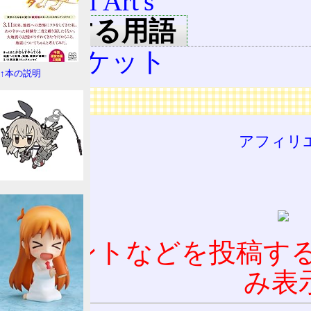
Visual Art's
関連する用語
コミケット
↑本の説明
広告
アフィリ
コメントなどを投稿す
み表