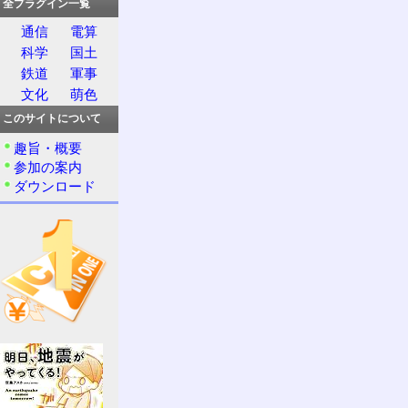
全プラグイン一覧
通信
電算
科学
国土
鉄道
軍事
文化
萌色
このサイトについて
趣旨・概要
参加の案内
ダウンロード