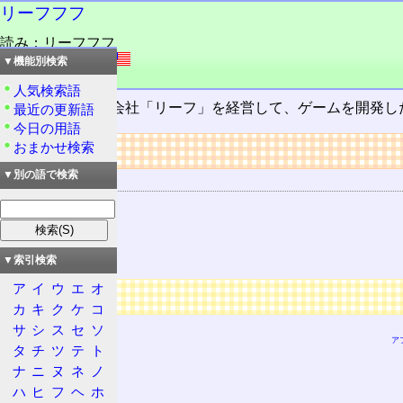
リーフフフ
読み：リーフフフ
外語：
Leafff
▼機能別検索
品詞：商品名
人気検索語
仮想のエロゲー会社「リーフ」を経営して、ゲームを開発し
最近の更新語
今日の用語
リンク
おまかせ検索
▼別の語で検索
関連する用語
Leaf
セガガガ
プラララ
▼索引検索
ア
イ
ウ
エ
オ
広告
カ
キ
ク
ケ
コ
サ
シ
ス
セ
ソ
ア
タ
チ
ツ
テ
ト
ナ
ニ
ヌ
ネ
ノ
ハ
ヒ
フ
ヘ
ホ