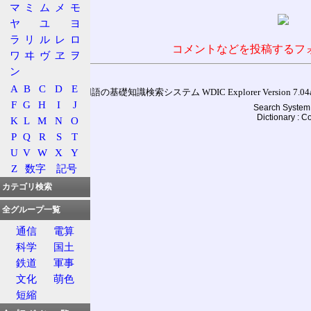
マ
ミ
ム
メ
モ
ヤ
ユ
ヨ
ラ
リ
ル
レ
ロ
コメントなどを投稿するフ
ワ
ヰ
ヴ
ヱ
ヲ
ン
A
B
C
D
E
通信用語の基礎知識検索システム WDIC Explorer Version 7.04a (
F
G
H
I
J
Search System 
Dictionary : 
K
L
M
N
O
P
Q
R
S
T
U
V
W
X
Y
Z
数字
記号
カテゴリ検索
全グループ一覧
通信
電算
科学
国土
鉄道
軍事
文化
萌色
短縮