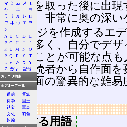
の金塊を取った後に出現
マ
ミ
ム
メ
モ
ヤ
ユ
ヨ
により、非常に奥の深い
ラ
リ
ル
レ
ロ
ワ
ヰ
ヴ
ヱ
ヲ
ステージを作成するエデ
ン
A
B
C
D
E
ものも多く、自分でデザ
F
G
H
I
J
K
L
M
N
O
ばせることが可能な点も
P
Q
R
S
T
U
V
W
X
Y
誌では読者から自作面を
Z
数字
記号
カテゴリ検索
一部の面の驚異的な難易
全グループ一覧
る。
通信
電算
科学
国土
鉄道
軍事
リンク
文化
萌色
関連する用語
短縮