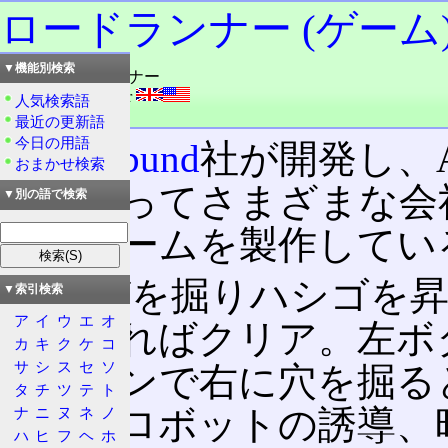
ロードランナー (ゲーム
▼機能別検索
読み：ロードランナー
外語：
Lode Runner
人気検索語
品詞：商品名
最近の更新語
今日の用語
Broderbund
社が開発し、A
おまかせ検索
代によってさまざまな会
▼別の語で検索
このゲームを製作してい
レンガを掘りハシゴを昇
▼索引検索
ア
イ
ウ
エ
オ
階へ昇ればクリア。左ボ
カ
キ
ク
ケ
コ
サ
シ
ス
セ
ソ
右ボタンで右に穴を掘る
タ
チ
ツ
テ
ト
が、敵ロボットの誘導、
ナ
ニ
ヌ
ネ
ノ
ハ
ヒ
フ
ヘ
ホ