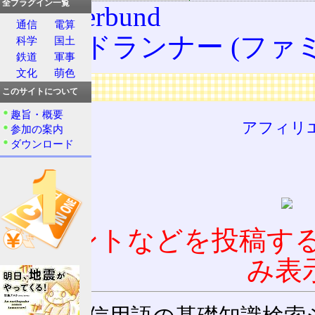
全プラグイン一覧
Broderbund
通信
電算
ロードランナー (ファ
科学
国土
鉄道
軍事
文化
萌色
広告
このサイトについて
趣旨・概要
アフィリ
参加の案内
ダウンロード
コメントなどを投稿す
み表