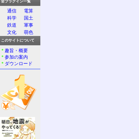
全プラグイン一覧
通信
電算
科学
国土
鉄道
軍事
文化
萌色
このサイトについて
趣旨・概要
参加の案内
ダウンロード