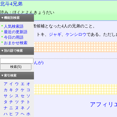
北斗4兄弟
読み：ほくとよんきょうだい
品詞：名詞
▼機能別検索
北斗神拳の伝承者候補となった4人の兄弟のこと。
人気検索語
最近の更新語
長兄からラオウ、トキ、
ジャギ
、
ケンシロウ
である。ただし
今日の用語
おまかせ検索
リンク
▼別の語で検索
関連する用語
北斗の拳 (まんが)
ケンシロウ
▼索引検索
ジャギ
ア
イ
ウ
エ
オ
広告
カ
キ
ク
ケ
コ
サ
シ
ス
セ
ソ
タ
チ
ツ
テ
ト
アフィリ
ナ
ニ
ヌ
ネ
ノ
ハ
ヒ
フ
ヘ
ホ