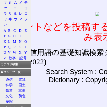
マ
ミ
ム
メ
モ
ヤ
ユ
ヨ
ラ
リ
ル
レ
ロ
ワ
ヰ
ヴ
ヱ
ヲ
コメントなどを投稿す
ン
A
B
C
D
E
み表
F
G
H
I
J
K
L
M
N
O
P
Q
R
S
T
通信用語の基礎知識検索システム W
U
V
W
X
Y
Z
数字
記号
(27-May-2022)
カテゴリ検索
Search System : Co
全グループ一覧
Dictionary : Copyr
通信
電算
科学
国土
鉄道
軍事
文化
萌色
短縮