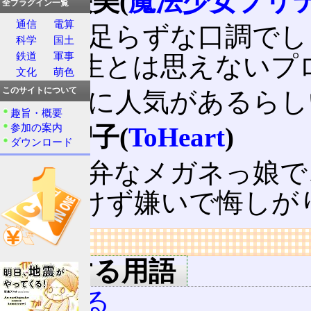
伊達映美(
魔法少女プリ
全プラグイン一覧
通信
電算
舌っ足らずな口調でし
科学
国土
鉄道
軍事
四年生とは思えないプ
文化
萌色
このサイトについて
密かに人気があるらし
趣旨・概要
参加の案内
保科智子(
ToHeart
)
ダウンロード
関西弁なメガネっ娘で
は負けず嫌いで悔しが
リンク
関連する用語
萌える