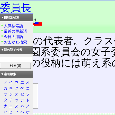
委員長
▼機能別検索
読み：いいんちょう
外語：
chairman
人気検索語
品詞：名詞
最近の更新語
今日の用語
委員会の代表者。クラス
おまかせ検索
する学園系委員会の女子
▼別の語で検索
で、この役柄には萌え系
る。
▼索引検索
ア
イ
ウ
エ
オ
カ
キ
ク
ケ
コ
目次
サ
シ
ス
セ
ソ
特徴
タ
チ
ツ
テ
ト
代表的な委員長
ナ
ニ
ヌ
ネ
ノ
ハ
ヒ
フ
ヘ
ホ