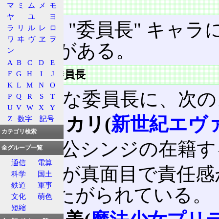
特徴
マ
ミ
ム
メ
モ
ヤ
ユ
ヨ
多くの "委員長" キャ
ラ
リ
ル
レ
ロ
ワ
ヰ
ヴ
ヱ
ヲ
共通点がある。
ン
A
B
C
D
E
代表的な委員長
F
G
H
I
J
K
L
M
N
O
代表的な委員長に、次の
P
Q
R
S
T
U
V
W
X
Y
洞木ヒカリ(
新世紀エヴ
Z
数字
記号
カテゴリ検索
主人公シンジの在籍す
全グループ一覧
通信
電算
性格が真面目で責任感
科学
国土
鉄道
軍事
ケムたがられている。
文化
萌色
短縮