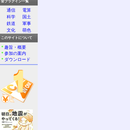
全プラグイン一覧
通信
電算
科学
国土
鉄道
軍事
文化
萌色
このサイトについて
趣旨・概要
参加の案内
ダウンロード