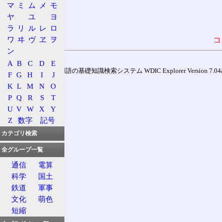
マ
ミ
ム
メ
モ
ヤ
ユ
ヨ
ラ
リ
ル
レ
ロ
ワ
ヰ
ヴ
ヱ
ヲ
コ
ン
A
B
C
D
E
通信用語の基礎知識検索システム WDIC Explorer Version 7.04a (
F
G
H
I
J
K
L
M
N
O
P
Q
R
S
T
U
V
W
X
Y
Z
数字
記号
カテゴリ検索
全グループ一覧
通信
電算
科学
国土
鉄道
軍事
文化
萌色
短縮