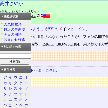
高井さやか
読み：たかい・さやか
外語：
TAKAI Sayaka
▼機能別検索
品詞：人名
人気検索語
"
Piaキャロットへようこそ!!3
" のメインヒロイン。
最近の更新語
今日の用語
まともなHシーンが用意されなかったことが、ファンの間で
おまかせ検索
4月25日
生まれ、A型、159cm、B83/W58/H84。弟と妹が1
▼別の語で検索
リンク
関連する用語
Piaキャロットへようこそ!!3
▼索引検索
ア
イ
ウ
エ
オ
広告
カ
キ
ク
ケ
コ
サ
シ
ス
セ
ソ
タ
チ
ツ
テ
ト
ナ
ニ
ヌ
ネ
ノ
ハ
ヒ
フ
ヘ
ホ