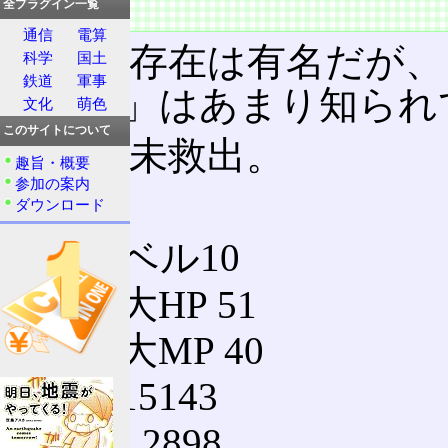
全プラグイン一覧
特徴
通信
電算
呪文の存在は有名だが、
科学
国土
鉄道
軍事
ひえた」はあまり知られ
文化
萌色
このサイトについて
王女は未救出。
趣旨・概要
参加の案内
強さ
ダウンロード
レベル10
最大HP 51
最大MP 40
G 15143
EX 2898