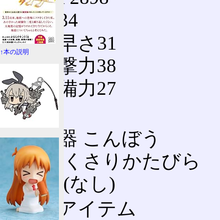
力34
素早さ31
↑本の説明
攻撃力38
守備力27
装備
武器 こんぼう
鎧 くさりかたびら
盾 (なし)
所有アイテム