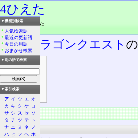
4ひえた
▼機能別検索
読み：よん・ひえた
品詞：名
人気検索語
最近の更新語
初代ドラゴンクエスト
今日の用語
おまかせ検索
▼別の語で検索
目次
概要
復活の呪文
解説
▼索引検索
特徴
ア
イ
ウ
エ
オ
カ
キ
ク
ケ
コ
概要
サ
シ
ス
セ
ソ
タ
チ
ツ
テ
ト
ナ
ニ
ヌ
ネ
ノ
復活の呪文
ハ
ヒ
フ
ヘ
ホ