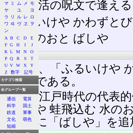
次の復活の呪文で逢える
マ
ミ
ム
メ
モ
ヤ
ユ
ヨ
ラ
リ
ル
レ
ロ
ふるいけや かわずと
ワ
ヰ
ヴ
ヱ
ヲ
ン
みずのおと ばしや
A
B
C
D
E
F
G
H
I
J
K
L
M
N
O
解説
P
Q
R
S
T
呪文は、「ふるいけや か
U
V
W
X
Y
Z
数字
記号
しや」である。
カテゴリ検索
全グループ一覧
これは江戸時代の代表的
通信
電算
「古池や 蛙飛込む 水の
科学
国土
鉄道
軍事
るために「ばしや」を追
文化
萌色
短縮