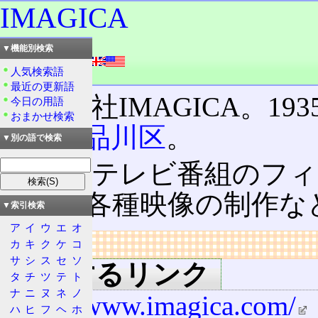
IMAGICA
読み：イマジカ
▼機能別検索
外語：
IMAGICA
人気検索語
品詞：会社名
最近の更新語
株式会社IMAGICA。193
今日の用語
おまかせ検索
東京都
品川区
。
▼別の語で検索
映画やテレビ番組のフィ
含めた各種映像の制作な
▼索引検索
ア
イ
ウ
エ
オ
リンク
カ
キ
ク
ケ
コ
サ
シ
ス
セ
ソ
関連するリンク
タ
チ
ツ
テ
ト
ナ
ニ
ヌ
ネ
ノ
http://www.imagica.com/
ハ
ヒ
フ
ヘ
ホ