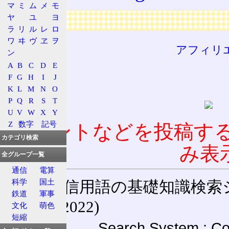
マ
ミ
ム
メ
モ
ヤ
ユ
ヨ
広告
ラ
リ
ル
レ
ロ
ワ
ヰ
ヴ
ヱ
ヲ
アフィリ
ン
A
B
C
D
E
F
G
H
I
J
K
L
M
N
O
P
Q
R
S
T
U
V
W
X
Y
Z
数字
記号
コメントなどを投稿す
カテゴリ検索
み表
全グループ一覧
通信
電算
科学
国土
通信用語の基礎知識検索システム W
鉄道
軍事
(27-May-2022)
文化
萌色
短縮
Search System : Co