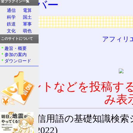
サーバー
全プラグイン一覧
通信
電算
科学
国土
広告
鉄道
軍事
文化
萌色
アフィリ
このサイトについて
趣旨・概要
参加の案内
ダウンロード
コメントなどを投稿す
み表
通信用語の基礎知識検索システム W
(27-May-2022)