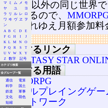
ロビー以外の同じ世界で
マ
ミ
ム
メ
モ
ヤ
ユ
ヨ
なくなるので、
MMORP
ラ
リ
ル
レ
ロ
ワ
ヰ
ヴ
ヱ
ヲ
く、それゆえ月額参加料
ン
A
B
C
D
E
F
G
H
I
J
リンク
K
L
M
N
O
関連するリンク
P
Q
R
S
T
U
V
W
X
Y
PHANTASY STAR ONLI
Z
数字
記号
カテゴリ検索
関連する用語
全グループ一覧
MMORPG
通信
電算
科学
国土
ロールプレイングゲー
鉄道
軍事
文化
萌色
ネットワーク
短縮