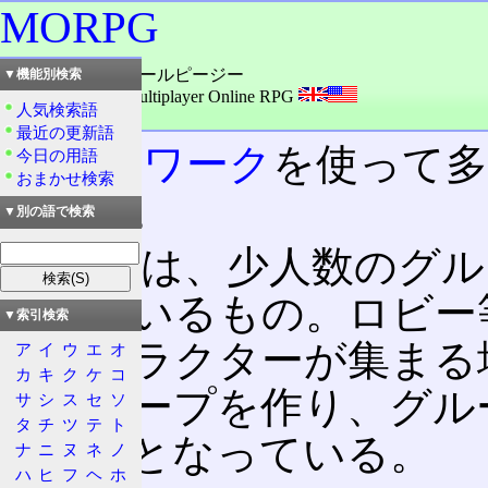
MORPG
読み：エムオーアールピージー
▼機能別検索
外語：
MORPG: Multiplayer Online RPG
人気検索語
品詞：名詞
最近の更新語
ネットワーク
を使って多
今日の用語
おまかせ検索
の総称。
▼別の語で検索
狭義には、少人数のグル
なっているもの。ロビー
▼索引検索
たキャラクターが集まる
ア
イ
ウ
エ
オ
カ
キ
ク
ケ
コ
るグループを作り、グル
サ
シ
ス
セ
ソ
タ
チ
ツ
テ
ト
る形式となっている。
ナ
ニ
ヌ
ネ
ノ
ハ
ヒ
フ
ヘ
ホ