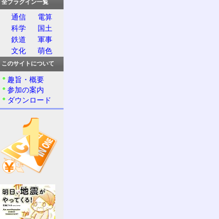
全プラグイン一覧
通信
電算
科学
国土
鉄道
軍事
文化
萌色
このサイトについて
趣旨・概要
参加の案内
ダウンロード