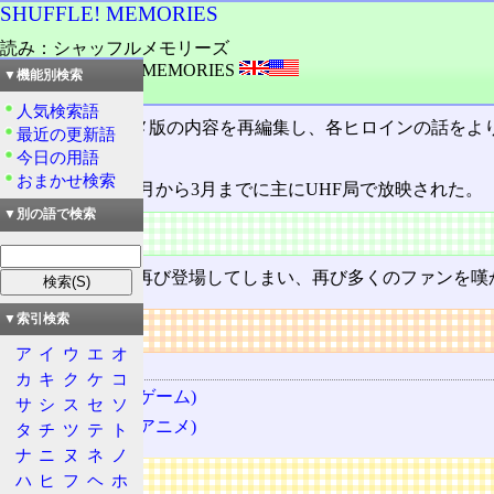
SHUFFLE! MEMORIES
読み：シャッフルメモリーズ
外語：
SHUFFLE! MEMORIES
▼機能別検索
品詞：固有名詞
人気検索語
SHUFFLE!
アニメ版の内容を再編集し、各ヒロインの話をよ
最近の更新語
ている。全12話。
今日の用語
おまかせ検索
2007(平成19)年1月から3月までに主にUHF局で放映された。
▼別の語で検索
特徴
ヤンデレ
の楓が再び登場してしまい、再び多くのファンを嘆
▼索引検索
リンク
ア
イ
ウ
エ
オ
関連する用語
カ
キ
ク
ケ
コ
SHUFFLE! (ゲーム)
サ
シ
ス
セ
ソ
SHUFFLE! (アニメ)
タ
チ
ツ
テ
ト
ナ
ニ
ヌ
ネ
ノ
広告
ハ
ヒ
フ
ヘ
ホ