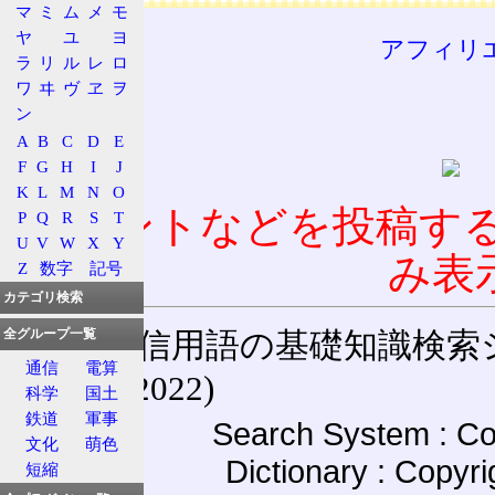
マ
ミ
ム
メ
モ
ヤ
ユ
ヨ
アフィリ
ラ
リ
ル
レ
ロ
ワ
ヰ
ヴ
ヱ
ヲ
ン
A
B
C
D
E
F
G
H
I
J
K
L
M
N
O
コメントなどを投稿す
P
Q
R
S
T
U
V
W
X
Y
み表
Z
数字
記号
カテゴリ検索
通信用語の基礎知識検索システム W
全グループ一覧
通信
電算
(27-May-2022)
科学
国土
鉄道
軍事
Search System : Co
文化
萌色
Dictionary : Copyr
短縮