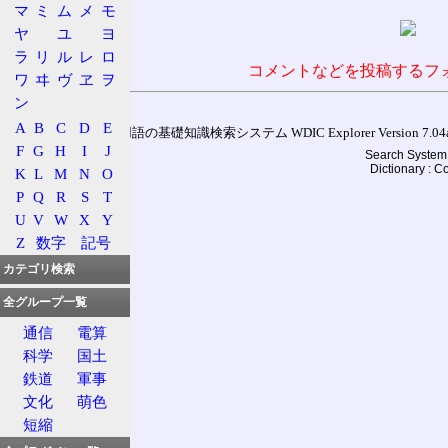
マ
ミ
ム
メ
モ
ヤ
ユ
ヨ
ラ
リ
ル
レ
ロ
コメントなどを投稿するフ
ワ
ヰ
ヴ
ヱ
ヲ
ン
A
B
C
D
E
通信用語の基礎知識検索システム WDIC Explorer Version 7.04a (
F
G
H
I
J
Search System 
Dictionary : 
K
L
M
N
O
P
Q
R
S
T
U
V
W
X
Y
Z
数字
記号
カテゴリ検索
全グループ一覧
通信
電算
科学
国土
鉄道
軍事
文化
萌色
短縮