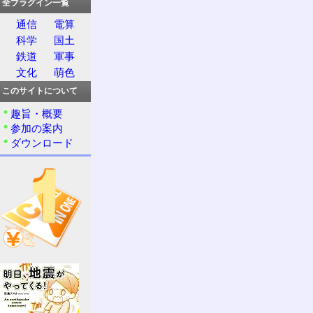
全プラグイン一覧
通信
電算
科学
国土
鉄道
軍事
文化
萌色
このサイトについて
趣旨・概要
参加の案内
ダウンロード