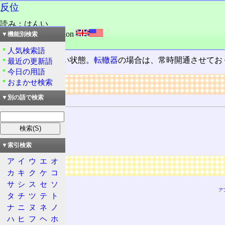
反位
読み：はんい
外語：
reverse position
▼機能別検索
品詞：名詞
人気検索語
装置の常時でない状態。
転轍器
の場合は、常時開通させてお
最近の更新語
今日の用語
リンク
おまかせ検索
▼別の語で検索
関連する用語
反位鎖錠
転轍器
定位
▼索引検索
ア
イ
ウ
エ
オ
広告
カ
キ
ク
ケ
コ
サ
シ
ス
セ
ソ
ア
タ
チ
ツ
テ
ト
ナ
ニ
ヌ
ネ
ノ
ハ
ヒ
フ
ヘ
ホ