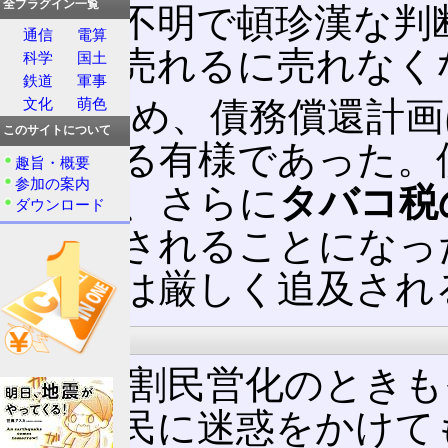
全プラグイン一覧
う根拠不明で頓珍漢な判
通信
電算
壊後に売れるに売れなく
科学
国土
鉄道
軍事
そのため、債務償還計画
文化
萌色
このサイトについて
も増える有様であった。
趣旨・概要
参加の案内
けられ、さらに
タバコ税
ダウンロード
で処理されることになっ
の責任は厳しく追及され
日本の政治
国鉄分割民営化のときも
際で国民に迷惑をかけて