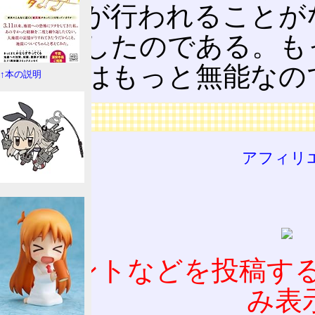
権交代が行われることが
は腐敗したのである。も
い野党はもっと無能なの
↑本の説明
広告
アフィリ
コメントなどを投稿す
み表