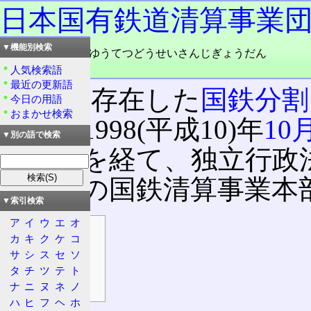
日本国有鉄道清算事業
▼機能別検索
読み：にほんこくゆうてつどうせいさんじぎょうだん
品詞：固有名詞
人気検索語
最近の更新語
かつて存在した
国鉄分割
今日の用語
おまかせ検索
法人
。1998(平成10)年
10
▼別の語で検索
設公団
を経て、独立行政
援機構
の国鉄清算事業本
▼索引検索
ア
イ
ウ
エ
オ
目次
カ
キ
ク
ケ
コ
概要
サ
シ
ス
セ
ソ
問題点
タ
チ
ツ
テ
ト
日本の政治
ナ
ニ
ヌ
ネ
ノ
ハ
ヒ
フ
ヘ
ホ