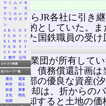
マ
ミ
ム
メ
モ
概要
ヤ
ユ
ヨ
ラ
リ
ル
レ
ロ
国鉄からJR各社に引き
ワ
ヰ
ヴ
ヱ
ヲ
ン
とを目的としていた。ま
A
B
C
D
E
なかった国鉄職員の受け
F
G
H
I
J
K
L
M
N
O
P
Q
R
S
T
問題点
U
V
W
X
Y
Z
数字
記号
清算事業団が所有してい
カテゴリ検索
たため、債務償還計画は
全グループ一覧
かも一部の優良な資産(
通信
電算
科学
国土
ど)の売却は、折からの
鉄道
軍事
文化
萌色
「今売却すると土地の価
短縮