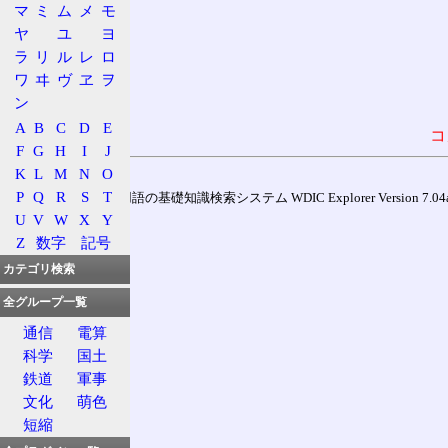
マ
ミ
ム
メ
モ
ヤ
ユ
ヨ
ラ
リ
ル
レ
ロ
ワ
ヰ
ヴ
ヱ
ヲ
ン
A
B
C
D
E
コ
F
G
H
I
J
K
L
M
N
O
P
Q
R
S
T
通信用語の基礎知識検索システム WDIC Explorer Version 7.04a (
U
V
W
X
Y
Z
数字
記号
カテゴリ検索
全グループ一覧
通信
電算
科学
国土
鉄道
軍事
文化
萌色
短縮