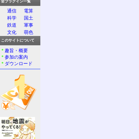
全プラグイン一覧
通信
電算
科学
国土
鉄道
軍事
文化
萌色
このサイトについて
趣旨・概要
参加の案内
ダウンロード