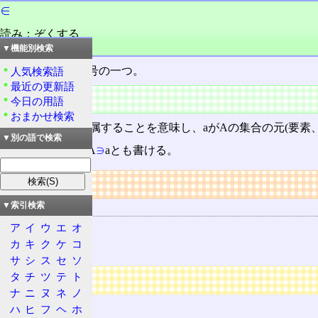
∈
読み：ぞくする
品詞：慣用単漢字
▼機能別検索
集合
を表わす記号の一つ。
人気検索語
最近の更新語
用途
今日の用語
おまかせ検索
a∈Aで、aはAに属することを意味し、aがAの集合の元(要素、e
▼別の語で検索
また、この式はA
∋
aとも書ける。
リンク
関連する用語
▼索引検索
集合
ア
イ
ウ
エ
オ
カ
キ
ク
ケ
コ
∋
サ
シ
ス
セ
ソ
タ
チ
ツ
テ
ト
広告
ナ
ニ
ヌ
ネ
ノ
ハ
ヒ
フ
ヘ
ホ