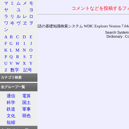
マ
ミ
ム
メ
モ
コメントなどを投稿するフ
ヤ
ユ
ヨ
ラ
リ
ル
レ
ロ
ワ
ヰ
ヴ
ヱ
ヲ
通信用語の基礎知識検索システム WDIC Explorer Version 7.04a (
ン
Search System 
A
B
C
D
E
Dictionary : 
F
G
H
I
J
K
L
M
N
O
P
Q
R
S
T
U
V
W
X
Y
Z
数字
記号
カテゴリ検索
全グループ一覧
通信
電算
科学
国土
鉄道
軍事
文化
萌色
短縮