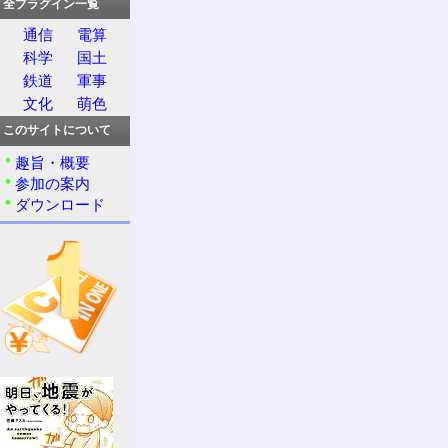
全プラグイン一覧
通信
電算
科学
国土
鉄道
軍事
文化
萌色
このサイトについて
趣旨・概要
参加の案内
ダウンロード