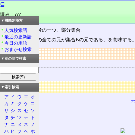
⊆
読み：???
品詞：慣用単漢字
▼機能別検索
集合
を表わす記号の一つ。部分集合。
人気検索語
最近の更新語
A⊆Bで、集合Aの全ての元が集合Bの元である、を意味する
今日の用語
おまかせ検索
リンク
▼別の語で検索
関連する用語
集合
広告
▼索引検索
ア
イ
ウ
エ
オ
ア
カ
キ
ク
ケ
コ
サ
シ
ス
セ
ソ
タ
チ
ツ
テ
ト
ナ
ニ
ヌ
ネ
ノ
ハ
ヒ
フ
ヘ
ホ