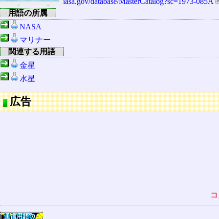
http://nssdc.gsfc.nasa.gov/database/MasterCatalog?sc=1973-085A
用語の所属
NASA
マリナー
関連する用語
金星
水星
広告
コ