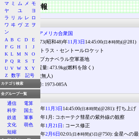
マ
ミ
ム
メ
モ
探査機の情報
ヤ
ユ
ヨ
ラ
リ
ル
レ
ロ
基本情報
ワ
ヰ
ヴ
ヱ
ヲ
ン
所有国:
アメリカ合衆国
A
B
C
D
E
打ち上げ: 1973(昭和48)年
11月3日
14:45:00
(@281)
(日本時間)
F
G
H
I
J
ロケット: アトラス・セントールロケット
K
L
M
N
O
発射台: ケープカナベラル空軍基地
P
Q
R
S
T
打ち上げ時質量: 473.9kg(燃料を除く)
U
V
W
X
Y
Z
数字
記号
搭乗員: なし(無人)
カテゴリ検索
国際標識番号: 1973-085A
全グループ一覧
沿革
通信
電算
1973(昭和48)年
11月3日
14:45:00
(@281): 打ち上げ
(日本時間)
科学
国土
1974(昭和49)年1月: コホーテク彗星の紫外線の観察
鉄道
軍事
文化
萌色
1974(昭和49)年
1月21日
: コース修正
短縮
1974(昭和49)年
2月6日
02:01
(
@750): 金星への
(日本時間)
5日