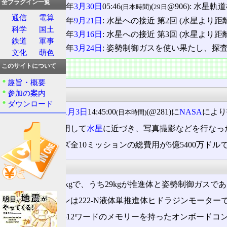
全プラグイン一覧
1974(昭和49)年
3月30日
05:46
(
@906): 水星軌
(日本時間)
29日
通信
電算
1974(昭和49)年
9月21日
: 水星への接近 第2回 (水星より距離48
科学
国土
1975(昭和50)年
3月16日
: 水星への接近 第3回 (水星より距離3
鉄道
軍事
1975(昭和50)年
3月24日
: 姿勢制御ガスを使い果たし、探
文化
萌色
特徴
このサイトについて
趣旨・概要
探査
参加の案内
ダウンロード
1973(昭和48)年
11月3日
14:45:00
(@281)に
NASA
により
(日本時間)
金星
の引力を利用して
水星
に近づき、写真撮影などを行なっ
マリナーシリーズ全10ミッションの総費用が5億5400万ド
技術情報
衛星重量は502.9kgで、うち29kgが推進体と姿勢制御ガスで
ロケットエンジンは222-N液体単推進体ヒドラジンモーター
指令と制御は、512ワードのメモリーを持ったオンボードコ