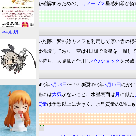
また、現在位置を確認するための、
カノープス
星感知器が搭
観測結果
金星
↑本の説明
まず金星に近づいた際、紫外線カメラを利用して厚い雲の様
結果、金星
大気
は循環しており、雲は4日間で金星を一周し
更に、弱い磁界を持ち、太陽風と作用し
バウショック
を形成
水星
そして1974(昭和49)年
3月29日
〜1975(昭和50)年
3月15日
にかけ
これにより、水星には
大気
がないこと、水星表面は
月
に似た
そして、水星の
質量
は予想以上に大きく、水星質量の3/4に
リンク
関連するリンク