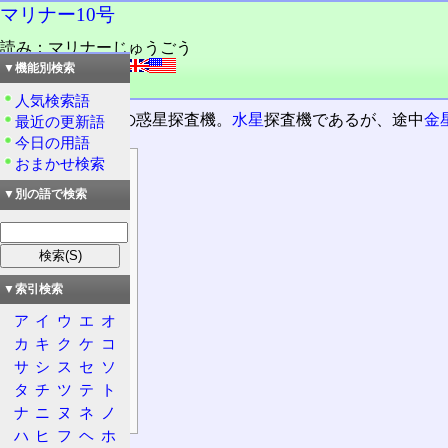
マリナー10号
読み：マリナーじゅうごう
外語：
Mariner 10
▼機能別検索
品詞：固有名詞
人気検索語
アメリカ
NASA
の惑星探査機。
水星
探査機であるが、途中
金
最近の更新語
今日の用語
おまかせ検索
目次
探査機の情報
▼別の語で検索
基本情報
沿革
特徴
▼索引検索
探査
ア
イ
ウ
エ
オ
技術情報
カ
キ
ク
ケ
コ
観測結果
サ
シ
ス
セ
ソ
金星
タ
チ
ツ
テ
ト
水星
ナ
ニ
ヌ
ネ
ノ
ハ
ヒ
フ
ヘ
ホ