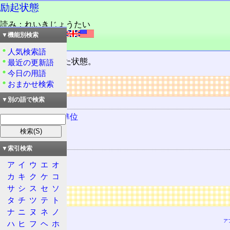
励起状態
読み：れいきじょうたい
外語：
excited state
▼機能別検索
品詞：さ変名詞
人気検索語
物質
が
励起
された状態。
最近の更新語
今日の用語
リンク
おまかせ検索
▼別の語で検索
用語の所属
エネルギー準位
励起
関連する用語
▼索引検索
項間交差
ア
イ
ウ
エ
オ
基底状態
カ
キ
ク
ケ
コ
サ
シ
ス
セ
ソ
広告
タ
チ
ツ
テ
ト
ナ
ニ
ヌ
ネ
ノ
ア
ハ
ヒ
フ
ヘ
ホ