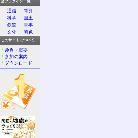
全プラグイン一覧
通信
電算
科学
国土
鉄道
軍事
文化
萌色
このサイトについて
趣旨・概要
参加の案内
ダウンロード