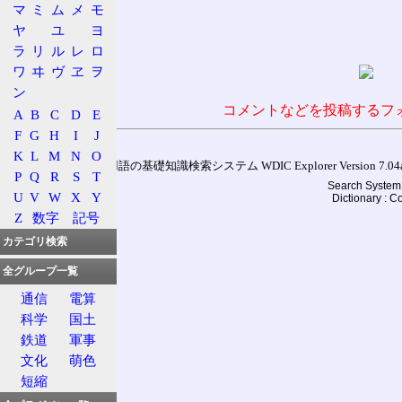
マ
ミ
ム
メ
モ
ヤ
ユ
ヨ
ラ
リ
ル
レ
ロ
ワ
ヰ
ヴ
ヱ
ヲ
ン
コメントなどを投稿するフ
A
B
C
D
E
F
G
H
I
J
K
L
M
N
O
通信用語の基礎知識検索システム WDIC Explorer Version 7.04a (
P
Q
R
S
T
Search System 
U
V
W
X
Y
Dictionary : 
Z
数字
記号
カテゴリ検索
全グループ一覧
通信
電算
科学
国土
鉄道
軍事
文化
萌色
短縮