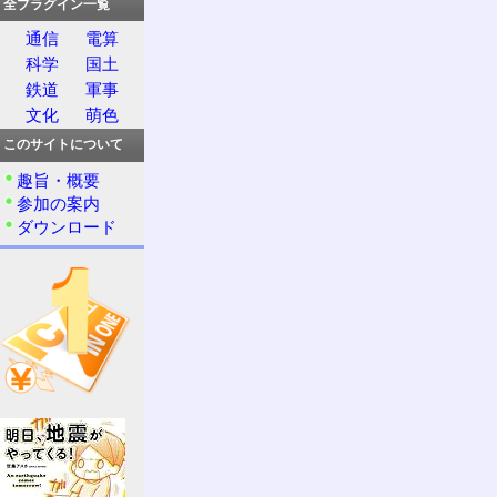
全プラグイン一覧
通信
電算
科学
国土
鉄道
軍事
文化
萌色
このサイトについて
趣旨・概要
参加の案内
ダウンロード