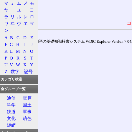
マ
ミ
ム
メ
モ
ヤ
ユ
ヨ
ラ
リ
ル
レ
ロ
コ
ワ
ヰ
ヴ
ヱ
ヲ
ン
A
B
C
D
E
通信用語の基礎知識検索システム WDIC Explorer Version 7.04a (
F
G
H
I
J
K
L
M
N
O
P
Q
R
S
T
U
V
W
X
Y
Z
数字
記号
カテゴリ検索
全グループ一覧
通信
電算
科学
国土
鉄道
軍事
文化
萌色
短縮