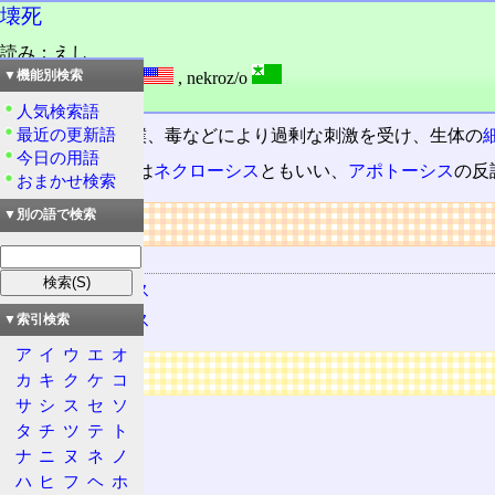
壊死
読み：えし
外語：
necrosis
,
nekroz/o
▼機能別検索
品詞：さ変名詞
人気検索語
最近の更新語
熱傷
(火傷)、打撲、毒などにより過剰な刺激を受け、生体の
今日の用語
医学や
生物学
では
ネクローシス
ともいい、
アポトーシス
の反
おまかせ検索
▼別の語で検索
リンク
関連する用語
ネクローシス
アポトーシス
▼索引検索
ア
イ
ウ
エ
オ
広告
カ
キ
ク
ケ
コ
サ
シ
ス
セ
ソ
タ
チ
ツ
テ
ト
ナ
ニ
ヌ
ネ
ノ
ハ
ヒ
フ
ヘ
ホ