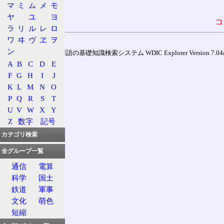
マ
ミ
ム
メ
モ
ヤ
ユ
ヨ
コ
ラ
リ
ル
レ
ロ
ワ
ヰ
ヴ
ヱ
ヲ
ン
通信用語の基礎知識検索システム WDIC Explorer Version 7.04a (
A
B
C
D
E
F
G
H
I
J
K
L
M
N
O
P
Q
R
S
T
U
V
W
X
Y
Z
数字
記号
カテゴリ検索
全グループ一覧
通信
電算
科学
国土
鉄道
軍事
文化
萌色
短縮