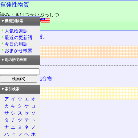
揮発性物質
読み：きはつせいぶっしつ
外語：
volatility
▼機能別検索
品詞：さ変名詞
人気検索語
揮発性
のある
物質
。
最近の更新語
今日の用語
リンク
おまかせ検索
▼別の語で検索
関連する用語
揮発性
揮発性有機化合物
▼索引検索
広告
ア
イ
ウ
エ
オ
カ
キ
ク
ケ
コ
サ
シ
ス
セ
ソ
タ
チ
ツ
テ
ト
ナ
ニ
ヌ
ネ
ノ
ハ
ヒ
フ
ヘ
ホ