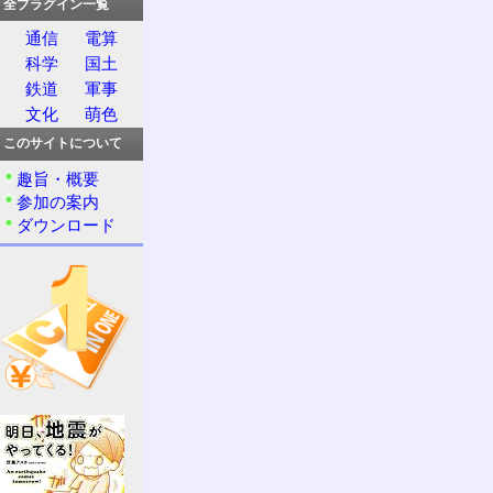
全プラグイン一覧
通信
電算
科学
国土
鉄道
軍事
文化
萌色
このサイトについて
趣旨・概要
参加の案内
ダウンロード