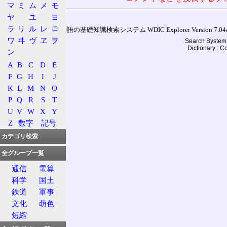
マ
ミ
ム
メ
モ
ヤ
ユ
ヨ
ラ
リ
ル
レ
ロ
通信用語の基礎知識検索システム WDIC Explorer Version 7.04a (
ワ
ヰ
ヴ
ヱ
ヲ
Search System 
Dictionary : 
ン
A
B
C
D
E
F
G
H
I
J
K
L
M
N
O
P
Q
R
S
T
U
V
W
X
Y
Z
数字
記号
カテゴリ検索
全グループ一覧
通信
電算
科学
国土
鉄道
軍事
文化
萌色
短縮