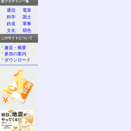
全プラグイン一覧
通信
電算
科学
国土
鉄道
軍事
文化
萌色
このサイトについて
趣旨・概要
参加の案内
ダウンロード