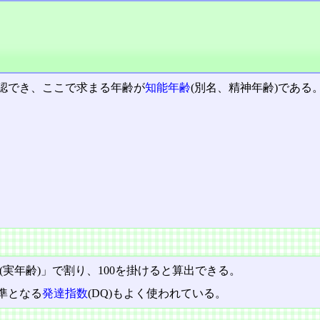
認でき、ここで求まる年齢が
知能年齢
(別名、精神年齢)である
(実年齢)」で割り、100を掛けると算出できる。
準となる
発達指数
(DQ)もよく使われている。