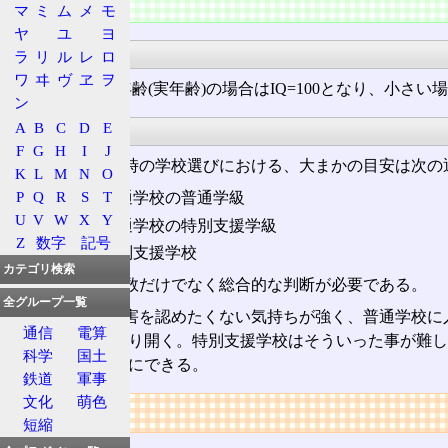
特徴
マ
ミ
ム
メ
モ
ヤ
ユ
ヨ
算出方法
ラ
リ
ル
レ
ロ
ワ
ヰ
ヴ
ヱ
ヲ
精神年齢=生活年齢(実年齢)の場合はIQ=100となり、小さ
ン
学校
A
B
C
D
E
F
G
H
I
J
高次脳機能障害時の学校選びにおける、大まかの目安は次の
K
L
M
N
O
P
Q
R
S
T
80以上 ‐ 普通学校の普通学級
U
V
W
X
Y
70〜80 ‐ 普通学校の特別支援学級
Z
数字
記号
70以下 ‐ 特別支援学校
カテゴリ検索
実際には知能指数だけでなく総合的な判断が必要である。
全グループ一覧
両親は子供の障害を認めたくない気持ちが強く、普通学校に
通信
電算
自分の力で考え切り開く。特別支援学校はそういった事が難し
科学
国土
を作ることも普通にできる。
鉄道
軍事
文化
萌色
リンク
短縮
用語の所属