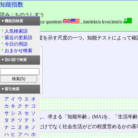
知能指数
読み：ちのうしすう
外語：
IQ: intelligence quotient
,
intelekt/a kvocient/o
▼機能別検索
品詞：名詞
人気検索語
最近の更新語
知能の発達の程度を示す尺度の一つ。知能テストによって確
今日の用語
おまかせ検索
目次
▼別の語で検索
概要
特徴
算出方法
学校
▼索引検索
ア
イ
ウ
エ
オ
概要
カ
キ
ク
ケ
コ
サ
シ
ス
セ
ソ
知能検査を実施し、求まる「知能年齢」(MA)を、「生活年齢
タ
チ
ツ
テ
ト
近年では、知能だけでなく社会生活がどの程度営めるかの基
ナ
ニ
ヌ
ネ
ノ
ハ
ヒ
フ
ヘ
ホ