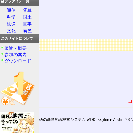
全プラグイン一覧
IQ
通信
電算
関連する用語
科学
国土
知能年齢
鉄道
軍事
発達指数
文化
萌色
このサイトについて
広告
趣旨・概要
参加の案内
ダウンロード
コ
通信用語の基礎知識検索システム WDIC Explorer Version 7.04a (