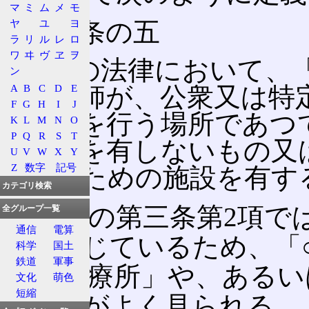
マ
ミ
ム
メ
モ
ヤ
ユ
ヨ
第一条の五
ラ
リ
ル
レ
ロ
ワ
ヰ
ヴ
ヱ
ヲ
2 この法律において、
ン
A
B
C
D
E
科医師が、公衆又は特
F
G
H
I
J
医業を行う場所であつ
K
L
M
N
O
P
Q
R
S
T
施設を有しないもの又
U
V
W
X
Y
Z
数字
記号
せるための施設を有す
カテゴリ検索
医療法の第三条第2項で
全グループ一覧
通信
電算
とを禁じているため、「○
科学
国土
鉄道
軍事
「○○診療所」や、あるい
文化
萌色
短縮
うな例がよく見られる。