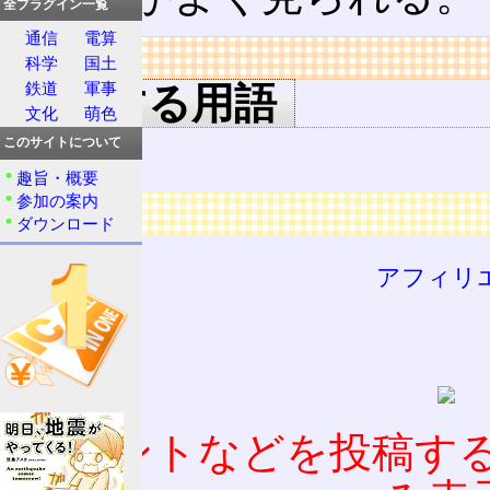
全プラグイン一覧
通信
電算
リンク
科学
国土
鉄道
軍事
関連する用語
文化
萌色
病院
このサイトについて
趣旨・概要
参加の案内
広告
ダウンロード
アフィリ
コメントなどを投稿す