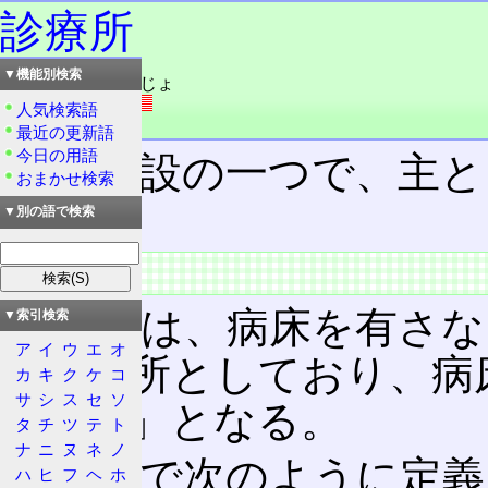
診療所
▼機能別検索
読み：しんりょうじょ
外語：
clinic
人気検索語
品詞：名詞
最近の更新語
今日の用語
医療施設の一つで、主と
おまかせ検索
の。
▼別の語で検索
概要
日本では、病床を有さな
▼索引検索
ア
イ
ウ
エ
オ
を診療所としており、病
カ
キ
ク
ケ
コ
サ
シ
ス
セ
ソ
「
病院
」となる。
タ
チ
ツ
テ
ト
ナ
ニ
ヌ
ネ
ノ
医療法で次のように定義
ハ
ヒ
フ
ヘ
ホ