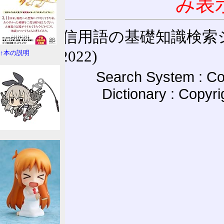
み表
通信用語の基礎知識検索システム W
(27-May-2022)
↑本の説明
Search System : Co
Dictionary : Copyr