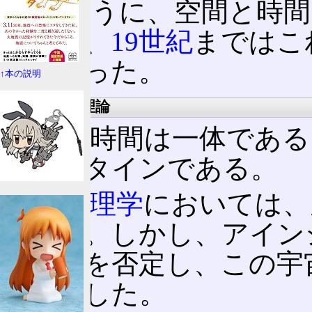
このように、空間と時間
づらく、
19世紀
まではこ
は無かった。
↑本の説明
特殊相対性理論
空間と時間は一体である
ンシュタインである。
古典物理学
においては、
あった。しかし、アイン
はそれを否定し、この宇
だけとした。