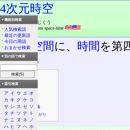
4次元時空
▼機能別検索
読み：よじげん・じくう
外語：
four dimensions space-time
人気検索語
品詞：名詞
最近の更新語
今日の用語
3次元空間
に、
時間
を第
おまかせ検索
のこと。
▼別の語で検索
目次
概念
▼索引検索
特徴
ア
イ
ウ
エ
オ
性質
カ
キ
ク
ケ
コ
サ
シ
ス
セ
ソ
特殊相対性理論
タ
チ
ツ
テ
ト
4次元時空の曲がり
ナ
ニ
ヌ
ネ
ノ
ハ
ヒ
フ
ヘ
ホ