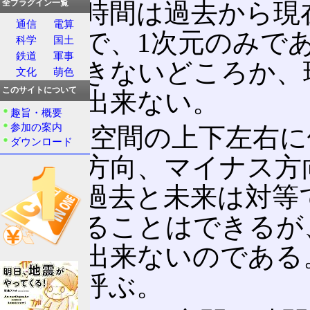
だが、時間は過去から現
全プラグイン一覧
通信
電算
道なので、1次元のみで
科学
国土
鉄道
軍事
き来できないどころか、
文化
萌色
このサイトについて
とさえ出来ない。
趣旨・概要
参加の案内
また、空間の上下左右に
ダウンロード
プラス方向、マイナス方
間は、過去と未来は対等
を与えることはできるが
ことは出来ないのである
矢」と呼ぶ。