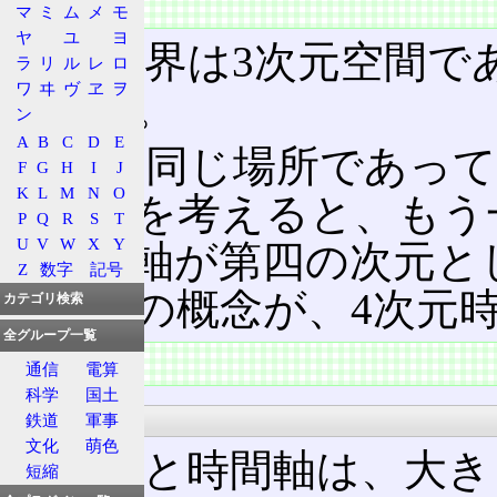
概念
マ
ミ
ム
メ
モ
ヤ
ユ
ヨ
この世界は3次元空間で
ラ
リ
ル
レ
ロ
ワ
ヰ
ヴ
ヱ
ヲ
がある。
ン
A
B
C
D
E
しかし同じ場所であって
F
G
H
I
J
K
L
M
N
O
ることを考えると、もう
P
Q
R
S
T
U
V
W
X
Y
つ時間軸が第四の次元と
Z
数字
記号
る。この概念が、4次元
カテゴリ検索
全グループ一覧
特徴
通信
電算
科学
国土
性質
鉄道
軍事
文化
萌色
空間軸と時間軸は、大き
短縮