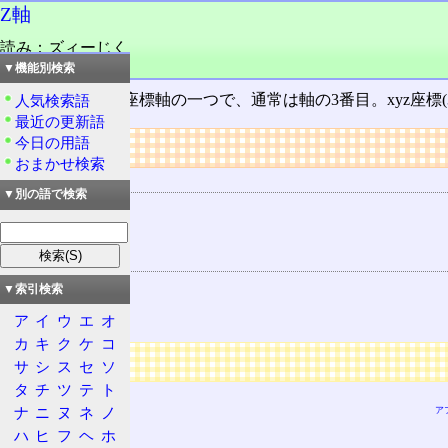
Z軸
読み：ズィーじく
品詞：名詞
▼機能別検索
座標系
における座標軸の一つで、通常は軸の3番目。xyz座標(
人気検索語
最近の更新語
今日の用語
リンク
おまかせ検索
用語の所属
▼別の語で検索
座標系
次元
関連する用語
X軸
▼索引検索
Y軸
ア
イ
ウ
エ
オ
カ
キ
ク
ケ
コ
広告
サ
シ
ス
セ
ソ
タ
チ
ツ
テ
ト
ナ
ニ
ヌ
ネ
ノ
ア
ハ
ヒ
フ
ヘ
ホ