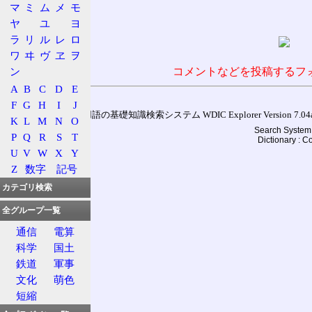
マ
ミ
ム
メ
モ
ヤ
ユ
ヨ
ラ
リ
ル
レ
ロ
ワ
ヰ
ヴ
ヱ
ヲ
ン
コメントなどを投稿するフ
A
B
C
D
E
F
G
H
I
J
通信用語の基礎知識検索システム WDIC Explorer Version 7.04a (
K
L
M
N
O
Search System 
P
Q
R
S
T
Dictionary : 
U
V
W
X
Y
Z
数字
記号
カテゴリ検索
全グループ一覧
通信
電算
科学
国土
鉄道
軍事
文化
萌色
短縮