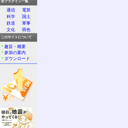
全プラグイン一覧
通信
電算
科学
国土
鉄道
軍事
文化
萌色
このサイトについて
趣旨・概要
参加の案内
ダウンロード