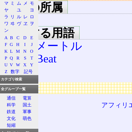
マ
ミ
ム
メ
モ
用語の所属
ヤ
ユ
ヨ
速度
ラ
リ
ル
レ
ロ
ワ
ヰ
ヴ
ヱ
ヲ
関連する用語
ン
A
B
C
D
E
キロメートル
F
G
H
I
J
K
L
M
N
O
km/hBeat
P
Q
R
S
T
U
V
W
X
Y
km/h
Z
数字
記号
カテゴリ検索
広告
全グループ一覧
通信
電算
アフィリ
科学
国土
鉄道
軍事
文化
萌色
短縮