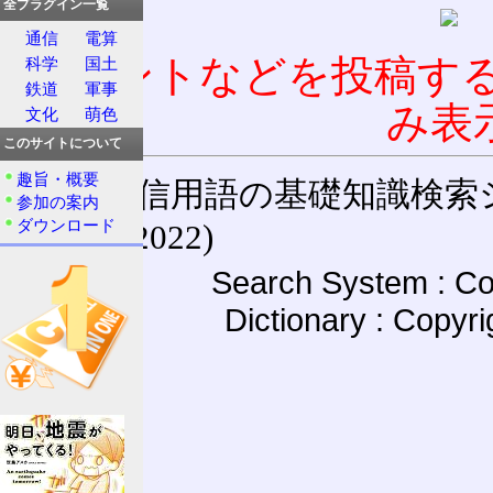
全プラグイン一覧
通信
電算
コメントなどを投稿す
科学
国土
鉄道
軍事
み表
文化
萌色
このサイトについて
趣旨・概要
通信用語の基礎知識検索システム W
参加の案内
ダウンロード
(27-May-2022)
Search System : Co
Dictionary : Copyr