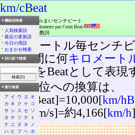
km/cBeat
読み：キロメートルまいセンチビート
▼機能別検索
外語：
km/cBeat: Kilometer par Centi Beat
人気検索語
品詞：名詞,単位助数詞
最近の更新語
キロメートル毎センチ
今日の用語
おまかせ検索
1cBeat間に何
キロメート
▼別の語で検索
のkm/sをBeatとして
他の単位への換算は、
▼索引検索
1[km/cBeat]=10,000[
km/hB
ア
イ
ウ
エ
オ
カ
キ
ク
ケ
コ
1.157[km/s]=約4,166[
km/h
サ
シ
ス
セ
ソ
タ
チ
ツ
テ
ト
ナ
ニ
ヌ
ネ
ノ
リンク
ハ
ヒ
フ
ヘ
ホ