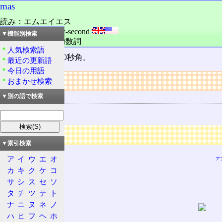
mas
読み：エムエイエス
外語：
mas: milli arc-second
▼機能別検索
品詞：名詞,単位助数詞
人気検索語
ミリ
秒角
。1/1000秒角。
最近の更新語
今日の用語
リンク
おまかせ検索
関連する用語
▼別の語で検索
秒角
広告
▼索引検索
ア
イ
ウ
エ
オ
ア
カ
キ
ク
ケ
コ
サ
シ
ス
セ
ソ
タ
チ
ツ
テ
ト
ナ
ニ
ヌ
ネ
ノ
ハ
ヒ
フ
ヘ
ホ