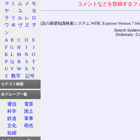
マ
ミ
ム
メ
モ
コメントなどを投稿するフ
ヤ
ユ
ヨ
ラ
リ
ル
レ
ロ
通信用語の基礎知識検索システム WDIC Explorer Version 7.04a (
ワ
ヰ
ヴ
ヱ
ヲ
Search System 
ン
Dictionary : 
A
B
C
D
E
F
G
H
I
J
K
L
M
N
O
P
Q
R
S
T
U
V
W
X
Y
Z
数字
記号
カテゴリ検索
全グループ一覧
通信
電算
科学
国土
鉄道
軍事
文化
萌色
短縮