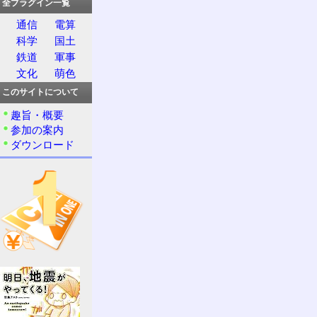
全プラグイン一覧
通信
電算
科学
国土
鉄道
軍事
文化
萌色
このサイトについて
趣旨・概要
参加の案内
ダウンロード