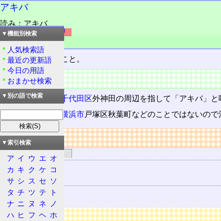
アキバ
読み：アキバ
外語：
Akiba
▼機能別検索
品詞：名詞
人気検索語
東京の
秋葉原
のこと。
最近の更新語
今日の用語
概要
おまかせ検索
▼別の語で検索
主として
東京都
千代田区
外神田の周辺を指して「アキバ」と
決して
神奈川県
横浜市
戸塚区秋葉町などのことではないので
リンク
▼索引検索
関連するリンク
ア
イ
ウ
エ
オ
秋葉原
カ
キ
ク
ケ
コ
関連する用語
サ
シ
ス
セ
ソ
タ
チ
ツ
テ
ト
秋葉原
ナ
ニ
ヌ
ネ
ノ
広告
ハ
ヒ
フ
ヘ
ホ