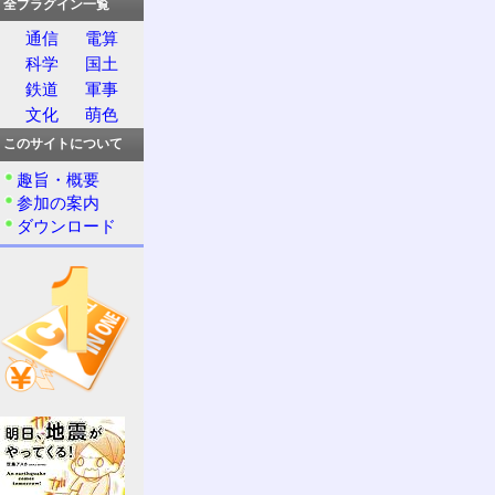
全プラグイン一覧
通信
電算
科学
国土
鉄道
軍事
文化
萌色
このサイトについて
趣旨・概要
参加の案内
ダウンロード