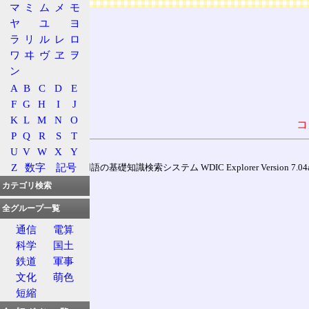
マ
ミ
ム
メ
モ
ヤ
ユ
ヨ
ラ
リ
ル
レ
ロ
ワ
ヰ
ヴ
ヱ
ヲ
ン
A
B
C
D
E
F
G
H
I
J
K
L
M
N
O
コ
P
Q
R
S
T
U
V
W
X
Y
Z
数字
記号
通信用語の基礎知識検索システム WDIC Explorer Version 7.04a (
カテゴリ検索
全グループ一覧
通信
電算
科学
国土
鉄道
軍事
文化
萌色
短縮