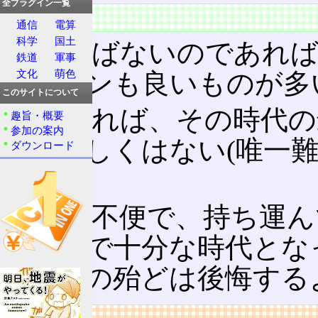
全プラグイン一覧
特徴
通信
電算
科学
国土
持ち運ばないのであれ
鉄道
軍事
文化
萌色
デザインも良いものが多
このサイトについて
自作すれば、その時代の
趣旨・概要
参加の案内
とも難しくはない(唯一
ダウンロード
と)。
携帯に不便で、持ち運ん
レットで十分な時代とな
した人の殆どは後悔する