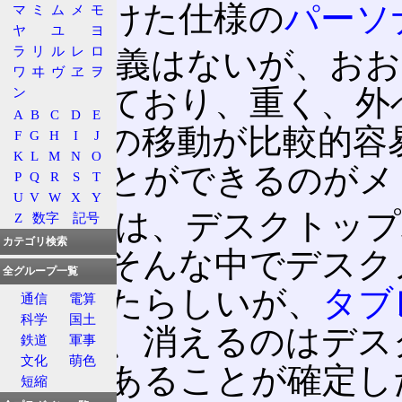
に近づけた仕様の
パーソ
マ
ミ
ム
メ
モ
ヤ
ユ
ヨ
ラ
リ
ル
レ
ロ
特に定義はないが、おお
ワ
ヰ
ヴ
ヱ
ヲ
を備えており、重く、外
ン
A
B
C
D
E
室内での移動が比較的容
F
G
H
I
J
K
L
M
N
O
けることができるのがメ
P
Q
R
S
T
U
V
W
X
Y
一時期は、デスクトップ
Z
数字
記号
カテゴリ検索
われ、そんな中でデスク
全グループ一覧
もあったらしいが、
タブ
通信
電算
科学
国土
により、消えるのはデス
鉄道
軍事
文化
萌色
コンであることが確定し
短縮