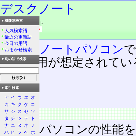
デスクノート
▼機能別検索
読み：デスクノート
外語：
desk note
人気検索語
品詞：名詞
最近の更新語
今日の用語
大型の
ノートパソコン
で
おまかせ検索
での使用が想定されてい
▼別の語で検索
目次
概要
▼索引検索
特徴
ア
イ
ウ
エ
オ
カ
キ
ク
ケ
コ
サ
シ
ス
セ
ソ
概要
タ
チ
ツ
テ
ト
ナ
ニ
ヌ
ネ
ノ
ノートパソコンの性能
ハ
ヒ
フ
ヘ
ホ