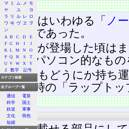
マ
ミ
ム
メ
モ
概要
ヤ
ユ
ヨ
ラ
リ
ル
レ
ロ
この語はいわゆる「
ノ
ワ
ヰ
ヴ
ヱ
ヲ
れた語であった。
ン
A
B
C
D
E
F
G
H
I
J
この語が登場した頃はま
K
L
M
N
O
ノートパソコン的なもの
P
Q
R
S
T
U
V
W
X
Y
Z
数字
記号
それでもどうにか持ち
カテゴリ検索
が、当時の「ラップトッ
全グループ一覧
通信
電算
特徴
科学
国土
鉄道
軍事
昔
文化
萌色
短縮
基板
に載せる部品にして