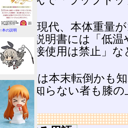
る。
なお、現代、本体重量が
↑本の説明
すら、説明書には「低温
での直接使用は禁止」な
る。
これでは本末転倒かも知
る者も知らない者も膝の
ある。
リンク