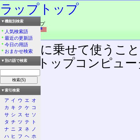
ラップトップ
▼機能別検索
読み：ラップトップ
外語：
lap top
人気検索語
品詞：名詞
最近の更新語
今日の用語
膝の上に乗せて使うこ
おまかせ検索
ラップトップコンピュー
▼別の語で検索
ン。
▼索引検索
目次
ア
イ
ウ
エ
オ
概要
カ
キ
ク
ケ
コ
特徴
サ
シ
ス
セ
ソ
昔
タ
チ
ツ
テ
ト
今
ナ
ニ
ヌ
ネ
ノ
ハ
ヒ
フ
ヘ
ホ