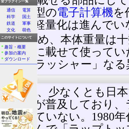
全プラグイン一覧
まだ小型の
電子計算機
を
通信
電算
科学
国土
の小型軽量化は進んでい
鉄道
軍事
文化
萌色
このため、本体重量は十
このサイトについて
趣旨・概要
当に膝に載せて使ってい
参加の案内
ダウンロード
ップクラッシャー」なる
今
最近は、少なくとも日本
う呼称が普及しており、
使われていない。1980
懐かしんで「ラップトッ