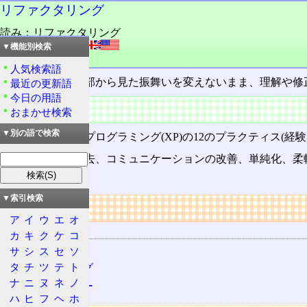
リファクタリング
読み：リファクタリング
外語：
refactoring
▼機能別検索
品詞：さ変名詞
人気検索語
プログラム
の外部から見た振舞いを変えないまま、理解や修
最近の更新語
今日の用語
特徴
おまかせ検索
▼別の語で検索
エクストリームプログラミング(XP)の12のプラクティス(
二重コードの除去、コミュニケーションの改善、単純化、柔
再構成を行なう。
▼索引検索
リンク
ア
イ
ウ
エ
オ
関連する用語
カ
キ
ク
ケ
コ
プログラム
サ
シ
ス
セ
ソ
タ
チ
ツ
テ
ト
コーディング
ナ
ニ
ヌ
ネ
ノ
プログラマー
ハ
ヒ
フ
ヘ
ホ