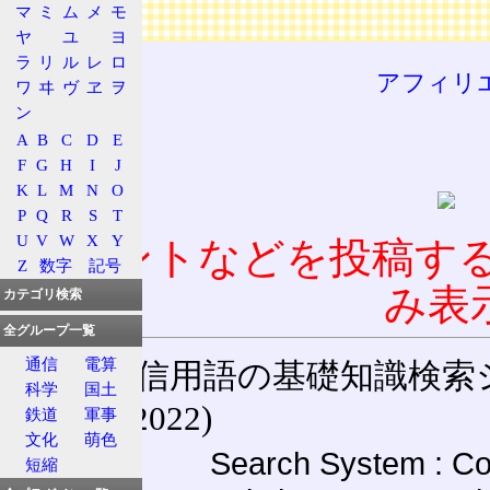
マ
ミ
ム
メ
モ
広告
ヤ
ユ
ヨ
ラ
リ
ル
レ
ロ
アフィリ
ワ
ヰ
ヴ
ヱ
ヲ
ン
A
B
C
D
E
F
G
H
I
J
K
L
M
N
O
P
Q
R
S
T
U
V
W
X
Y
コメントなどを投稿す
Z
数字
記号
み表
カテゴリ検索
全グループ一覧
通信
電算
通信用語の基礎知識検索システム W
科学
国土
(27-May-2022)
鉄道
軍事
文化
萌色
Search System : Co
短縮