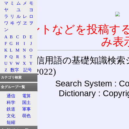
マ
ミ
ム
メ
モ
ヤ
ユ
ヨ
ラ
リ
ル
レ
ロ
ワ
ヰ
ヴ
ヱ
ヲ
コメントなどを投稿す
ン
A
B
C
D
E
み表
F
G
H
I
J
K
L
M
N
O
P
Q
R
S
T
通信用語の基礎知識検索システム W
U
V
W
X
Y
(27-May-2022)
Z
数字
記号
カテゴリ検索
Search System : Co
全グループ一覧
Dictionary : Copyr
通信
電算
科学
国土
鉄道
軍事
文化
萌色
短縮