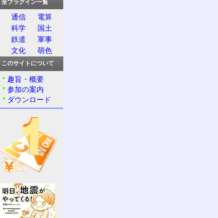
全プラグイン一覧
通信
電算
科学
国土
鉄道
軍事
文化
萌色
このサイトについて
趣旨・概要
参加の案内
ダウンロード