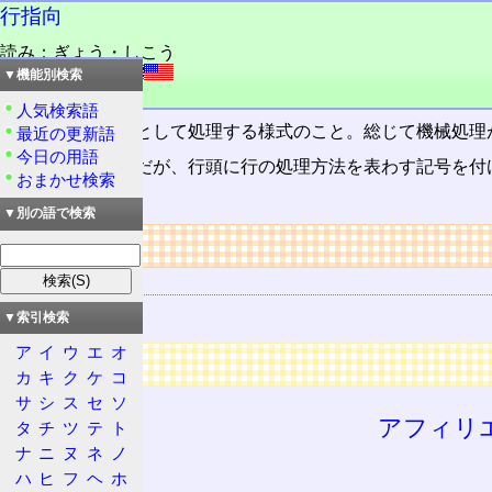
行指向
読み：ぎょう・しこう
外語：
linewise
▼機能別検索
品詞：名詞
人気検索語
一行ごとを単位として処理する様式のこと。総じて機械処理
最近の更新語
今日の用語
その実装は様々だが、行頭に行の処理方法を表わす記号を付
おまかせ検索
ある。
▼別の語で検索
リンク
関連する用語
PYX
▼索引検索
ア
イ
ウ
エ
オ
広告
カ
キ
ク
ケ
コ
サ
シ
ス
セ
ソ
アフィリ
タ
チ
ツ
テ
ト
ナ
ニ
ヌ
ネ
ノ
ハ
ヒ
フ
ヘ
ホ