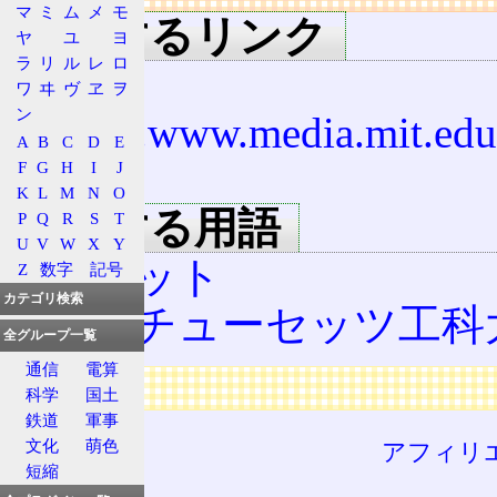
マ
ミ
ム
メ
モ
関連するリンク
ヤ
ユ
ヨ
ラ
リ
ル
レ
ロ
ワ
ヰ
ヴ
ヱ
ヲ
ン
http://el.www.media.mit.edu
A
B
C
D
E
brick/
F
G
H
I
J
K
L
M
N
O
関連する用語
P
Q
R
S
T
U
V
W
X
Y
ロボット
Z
数字
記号
カテゴリ検索
マサチューセッツ工科
全グループ一覧
通信
電算
広告
科学
国土
鉄道
軍事
文化
萌色
アフィリ
短縮