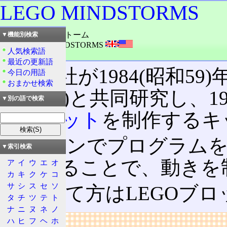
LEGO MINDSTORMS
読み：マインドストーム
▼機能別検索
外語：
LEGO MINDSTORMS
人気検索語
品詞：商品名
最近の更新語
LEGO社が1984(昭和59
今日の用語
おまかせ検索
学
(MIT)と共同研究し、1
▼別の語で検索
た
ロボット
を制作するキ
パソコンでプログラムを
▼索引検索
由で送ることで、動きを
ア
イ
ウ
エ
オ
カ
キ
ク
ケ
コ
サ
シ
ス
セ
ソ
組み立て方はLEGOブ
タ
チ
ツ
テ
ト
ナ
ニ
ヌ
ネ
ノ
リンク
ハ
ヒ
フ
ヘ
ホ