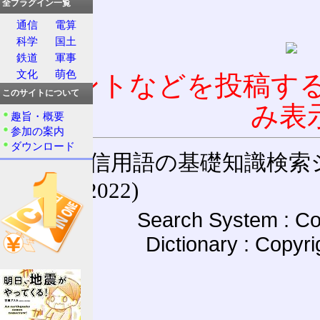
全プラグイン一覧
通信
電算
科学
国土
鉄道
軍事
文化
萌色
コメントなどを投稿す
このサイトについて
み表
趣旨・概要
参加の案内
ダウンロード
通信用語の基礎知識検索システム W
(27-May-2022)
Search System : Co
Dictionary : Copyr