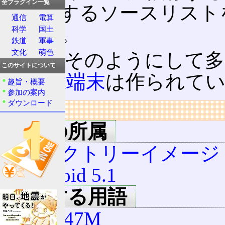
全プラグイン一覧
に対応するソースリスト
通信
電算
である。
科学
国土
鉄道
軍事
文化
萌色
実際、そのようにして多くのA
このサイトについて
Android端末
は作られて
趣旨・概要
参加の案内
ダウンロード
リンク
用語の所属
ファクトリーイメージ (An
Android 5.1
関連する用語
LMY47M