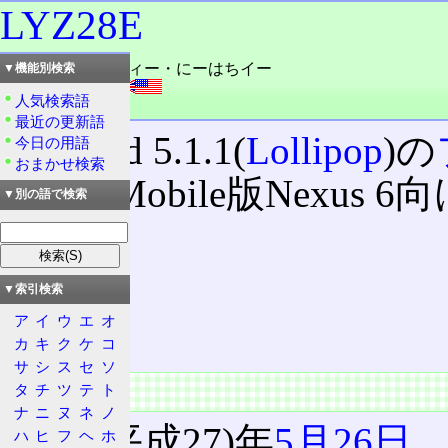
LYZ28E
読み：エルワイズィー・にーはちイー
▼機能別検索
外語：
LYZ28E
人気検索語
品詞：固有名詞
最近の更新語
Android 5.1.1(
Lollipop
)の
今日の用語
おまかせ検索
で、T-Mobile版Nexus 6
▼別の語で検索
目次
概要
▼索引検索
種類
ア
イ
ウ
エ
オ
特徴
カ
キ
ク
ケ
コ
サ
シ
ス
セ
ソ
概要
タ
チ
ツ
テ
ト
ナ
ニ
ヌ
ネ
ノ
2015(平成27)年
5月26日
、
ハ
ヒ
フ
ヘ
ホ