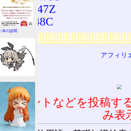
LMY47Z
LVY48C
↑本の説明
広告
アフィリ
コメントなどを投稿す
み表