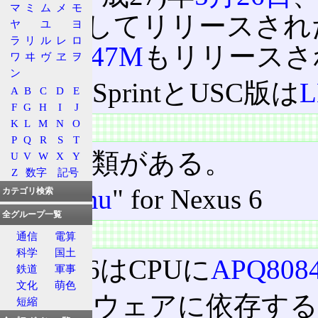
マ
ミ
ム
メ
モ
5.1.1としてリリースされたビ
ヤ
ユ
ヨ
ラ
リ
ル
レ
ロ
の
LMY47M
もリリースさ
ワ
ヰ
ヴ
ヱ
ヲ
ン
なお、SprintとUSC版は
L
A
B
C
D
E
F
G
H
I
J
K
L
M
N
O
種類
P
Q
R
S
T
次の種類がある。
U
V
W
X
Y
Z
数字
記号
"
shamu
" for Nexus 6
カテゴリ検索
全グループ一覧
特徴
通信
電算
科学
国土
Nexus 6はCPUに
APQ808
鉄道
軍事
文化
萌色
ハードウェアに依存する
短縮