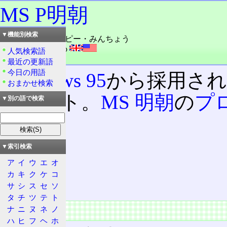
MS P明朝
▼機能別検索
読み：エムエス・ピー・みんちょう
外語：
MS PMincho
人気検索語
品詞：固有名詞
最近の更新語
今日の用語
Windows 95
から採用された
おまかせ検索
フォント。
MS 明朝
の
プ
▼別の語で検索
ある。
▼索引検索
目次
ア
イ
ウ
エ
オ
概要
カ
キ
ク
ケ
コ
仕様
サ
シ
ス
セ
ソ
タ
チ
ツ
テ
ト
概要
ナ
ニ
ヌ
ネ
ノ
ハ
ヒ
フ
ヘ
ホ