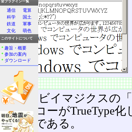
全プラグイン一覧
通信
電算
科学
国土
鉄道
軍事
文化
萌色
このサイトについて
趣旨・概要
参加の案内
ダウンロード
仕様
リョービイマジクスの「
に、リコーがTrueType化
た製品である。