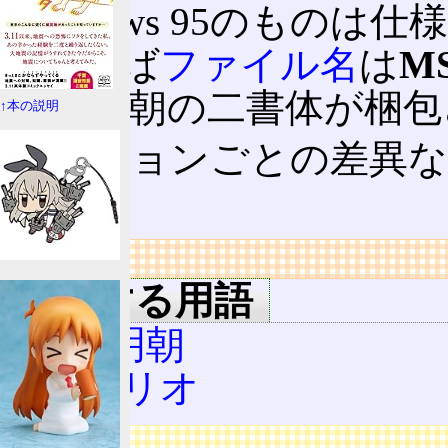
Windows 95のものは仕
であれば
ファイル名
は
M
MS P明朝の二書体が梱
↑本の説明
バージョンごとの差異
る。
リンク
関連する用語
MS 明朝
メイリオ
広告