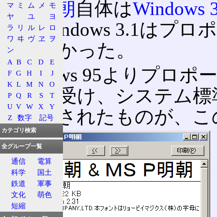
MS 明朝
自体は
Windows 3
マ
ミ
ム
メ
モ
ヤ
ユ
ヨ
し、Windows 3.1
ラ
リ
ル
レ
ロ
ワ
ヰ
ヴ
ヱ
ヲ
ていなかった。
ン
A
B
C
D
E
Windows 95よりプ
F
G
H
I
J
K
L
M
N
O
ことを受け、システム標
P
Q
R
S
T
U
V
W
X
Y
て用意されたものが、この
Z
数字
記号
カテゴリ検索
全グループ一覧
通信
電算
科学
国土
鉄道
軍事
文化
萌色
短縮