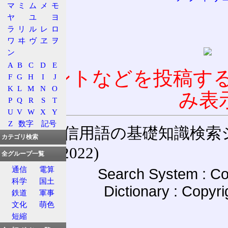
マ
ミ
ム
メ
モ
ヤ
ユ
ヨ
ラ
リ
ル
レ
ロ
ワ
ヰ
ヴ
ヱ
ヲ
ン
A
B
C
D
E
コメントなどを投稿す
F
G
H
I
J
K
L
M
N
O
み表
P
Q
R
S
T
U
V
W
X
Y
Z
数字
記号
通信用語の基礎知識検索システム W
カテゴリ検索
(27-May-2022)
全グループ一覧
通信
電算
Search System : Co
科学
国土
Dictionary : Copyr
鉄道
軍事
文化
萌色
短縮