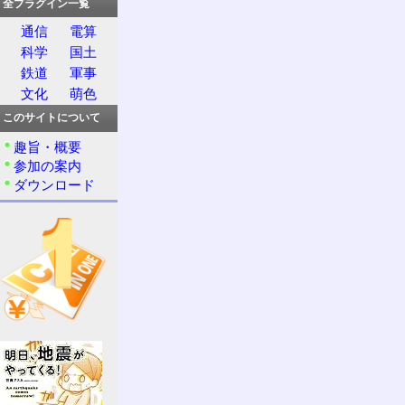
全プラグイン一覧
通信
電算
科学
国土
鉄道
軍事
文化
萌色
このサイトについて
趣旨・概要
参加の案内
ダウンロード