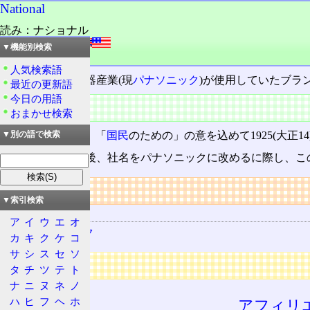
National
読み：ナショナル
外語：
National
▼機能別検索
品詞：固有名詞
人気検索語
かつての松下電器産業(現
パナソニック
)が使用していたブラ
最近の更新語
今日の用語
概要
おまかせ検索
Internationalから、「
国民
のための」の意を込めて1925(大正14
▼別の語で検索
松下幸之助亡き後、社名をパナソニックに改めるに際し、こ
リンク
▼索引検索
関連する用語
ア
イ
ウ
エ
オ
パナソニック
カ
キ
ク
ケ
コ
サ
シ
ス
セ
ソ
広告
タ
チ
ツ
テ
ト
ナ
ニ
ヌ
ネ
ノ
ハ
ヒ
フ
ヘ
ホ
アフィリ