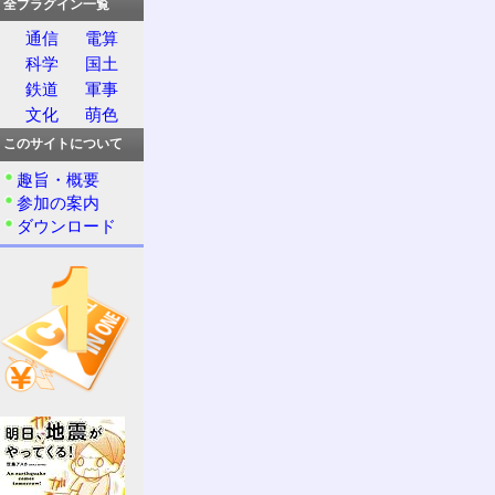
全プラグイン一覧
通信
電算
科学
国土
鉄道
軍事
文化
萌色
このサイトについて
趣旨・概要
参加の案内
ダウンロード