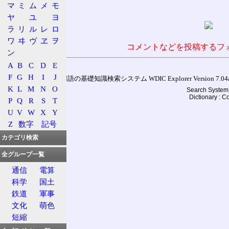
マ
ミ
ム
メ
モ
ヤ
ユ
ヨ
ラ
リ
ル
レ
ロ
ワ
ヰ
ヴ
ヱ
ヲ
コメントなどを投稿するフ
ン
A
B
C
D
E
F
G
H
I
J
通信用語の基礎知識検索システム WDIC Explorer Version 7.04a (
K
L
M
N
O
Search System 
Dictionary : 
P
Q
R
S
T
U
V
W
X
Y
Z
数字
記号
カテゴリ検索
全グループ一覧
通信
電算
科学
国土
鉄道
軍事
文化
萌色
短縮