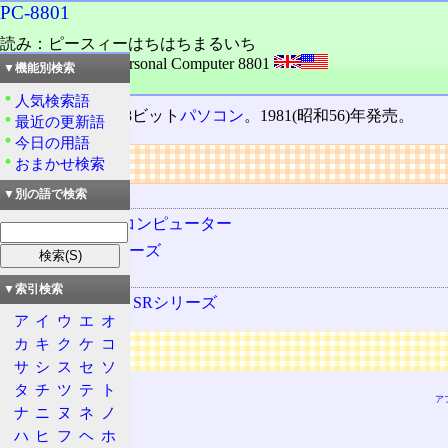
PC-8801
読み：ピースィーはちはちまるいち
外語：
PC-8801: Personal Computer 8801
▼機能別検索
品詞：商品名
人気検索語
NEC
の開発した8ビット
パソコン
。1981(昭和56)年発売。
最近の更新語
今日の用語
リンク
おまかせ検索
用語の所属
▼別の語で検索
パーソナルコンピューター
PC-8800シリーズ
関連する用語
▼索引検索
PC-8801mkⅡSRシリーズ
ア
イ
ウ
エ
オ
カ
キ
ク
ケ
コ
広告
サ
シ
ス
セ
ソ
タ
チ
ツ
テ
ト
ア
ナ
ニ
ヌ
ネ
ノ
ハ
ヒ
フ
ヘ
ホ