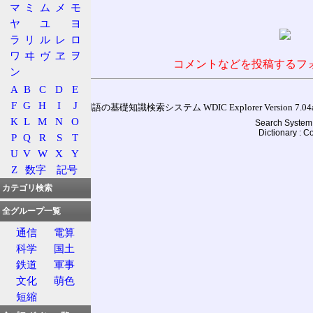
マ
ミ
ム
メ
モ
ヤ
ユ
ヨ
ラ
リ
ル
レ
ロ
ワ
ヰ
ヴ
ヱ
ヲ
コメントなどを投稿するフ
ン
A
B
C
D
E
F
G
H
I
J
通信用語の基礎知識検索システム WDIC Explorer Version 7.04a (
K
L
M
N
O
Search System 
Dictionary : 
P
Q
R
S
T
U
V
W
X
Y
Z
数字
記号
カテゴリ検索
全グループ一覧
通信
電算
科学
国土
鉄道
軍事
文化
萌色
短縮