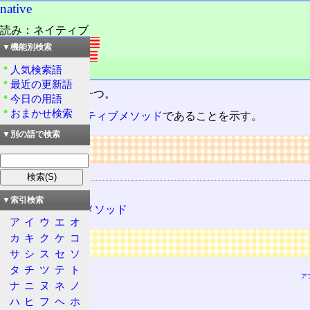
native
読み：ネイティブ
外語：
native
▼機能別検索
発音：néitiv
人気検索語
品詞：名詞
最近の更新語
Javaの予約語
の一つ。
今日の用語
おまかせ検索
メソッド
が
ネイティブメソッド
であることを示す。
▼別の語で検索
リンク
関連する用語
Java
▼索引検索
ネイティブメソッド
ア
イ
ウ
エ
オ
カ
キ
ク
ケ
コ
広告
サ
シ
ス
セ
ソ
タ
チ
ツ
テ
ト
ア
ナ
ニ
ヌ
ネ
ノ
ハ
ヒ
フ
ヘ
ホ