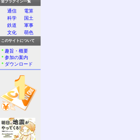
全プラグイン一覧
通信
電算
科学
国土
鉄道
軍事
文化
萌色
このサイトについて
趣旨・概要
参加の案内
ダウンロード