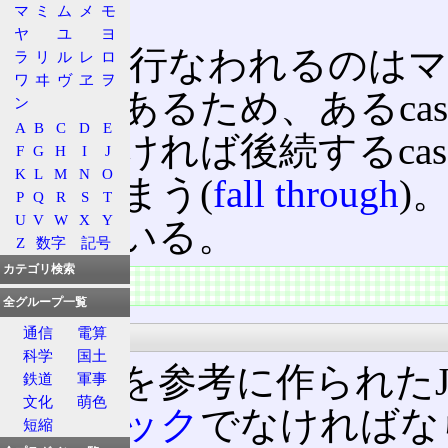
う。
マ
ミ
ム
メ
モ
ヤ
ユ
ヨ
実際に行なわれるのはマッ
ラ
リ
ル
レ
ロ
ワ
ヰ
ヴ
ヱ
ヲ
ンプであるため、あるca
ン
A
B
C
D
E
もしなければ後続するca
F
G
H
I
J
K
L
M
N
O
れてしまう(
fall through
)
P
Q
R
S
T
U
V
W
X
Y
文を用いる。
Z
数字
記号
カテゴリ検索
特徴
全グループ一覧
C/C++
通信
電算
科学
国土
C/C++
を参考に作られたJa
鉄道
軍事
文化
萌色
は
ブロック
でなければなら
短縮