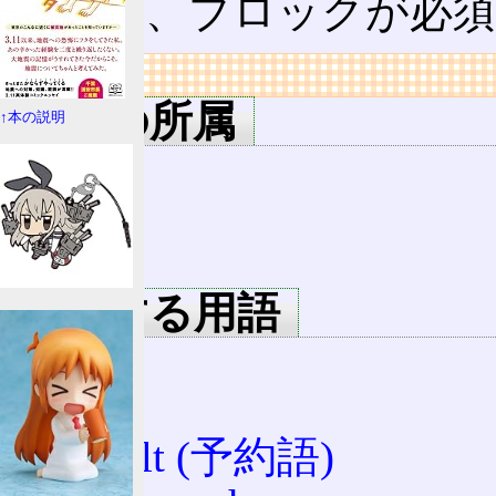
しかし、ブロックが必
リンク
用語の所属
↑本の説明
C
C++
Java
関連する用語
case
break
default (予約語)