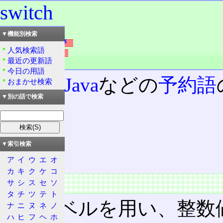
switch
読み：スウィッチ
▼機能別検索
外語：
switch
人気検索語
発音：swítʃ
最近の更新語
品詞：名詞
今日の用語
C
/
C++
/
Java
などの
予約語
おまかせ検索
▼別の語で検索
目次
概要
特徴
▼索引検索
C/C++
ア
イ
ウ
エ
オ
カ
キ
ク
ケ
コ
概要
サ
シ
ス
セ
ソ
タ
チ
ツ
テ
ト
case
ラベルを用い、整数
ナ
ニ
ヌ
ネ
ノ
ハ
ヒ
フ
ヘ
ホ