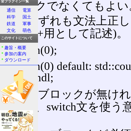
全プラグイン一覧
ブロックでなくてもよい
通信
電算
次のいずれも文法上正し
科学
国土
鉄道
軍事
力をC++用として記述)。
文化
萌色
このサイトについて
switch(0);
趣旨・概要
参加の案内
ダウンロード
switch(0) default: std::co
std::endl;
但し、ブロックが無け
いので、switch文を
ある。